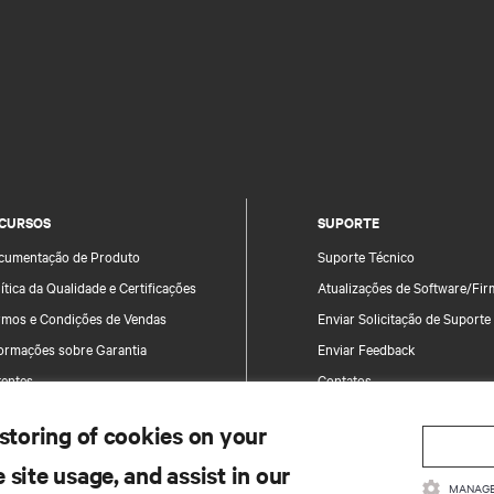
CURSOS
SUPORTE
cumentação de Produto
Suporte Técnico
ítica da Qualidade e Certificações
Atualizações de Software/Fi
rmos e Condições de Vendas
Enviar Solicitação de Suporte
formações sobre Garantia
Enviar Feedback
tentes
Contatos
a do site
Registro de Produto
 storing of cookies on your
Informações e Segurança do 
 site usage, and assist in our
Relatar uma Preocupação de
MANAGE