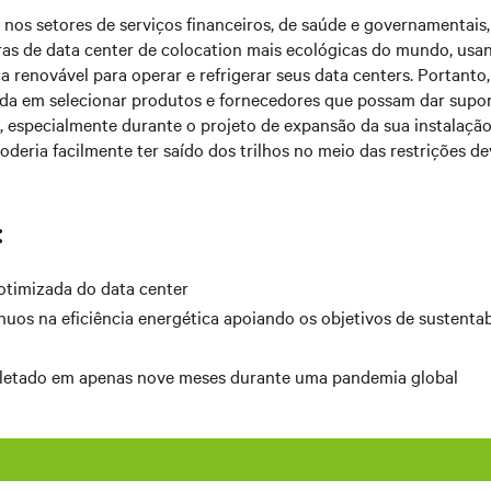
 nos setores de serviços financeiros, de saúde e governamentais
as de data center de colocation mais ecológicas do mundo, us
ca renovável para operar e refrigerar seus data centers. Portanto
a em selecionar produtos e fornecedores que possam dar supor
e, especialmente durante o projeto de expansão da sua instalaçã
poderia facilmente ter saído dos trilhos no meio das restrições d
:
otimizada do data center
uos na eficiência energética apoiando os objetivos de sustenta
letado em apenas nove meses durante uma pandemia global