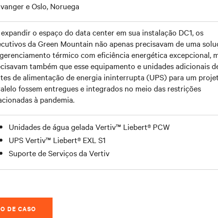
avanger e Oslo, Noruega
expandir o espaço do data center em sua instalação DC1, os
ecutivos da Green Mountain não apenas precisavam de uma solu
gerenciamento térmico com eficiência energética excepcional, 
ecisavam também que esse equipamento e unidades adicionais d
tes de alimentação de energia ininterrupta (UPS) para um proje
alelo fossem entregues e integrados no meio das restrições
acionadas à pandemia.
Unidades de água gelada Vertiv™ Liebert® PCW
UPS Vertiv™ Liebert® EXL S1
Suporte de Serviços da Vertiv
DO DE CASO