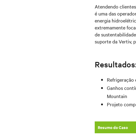
Atendendo clientes
é uma das operador
energia hidroelétri
extremamente focad
de sustentabilidad
suporte da Vertiv, 
Resultados
Refrigeração 
Ganhos contín
Mountain
Projeto comp
Resumo do Caso