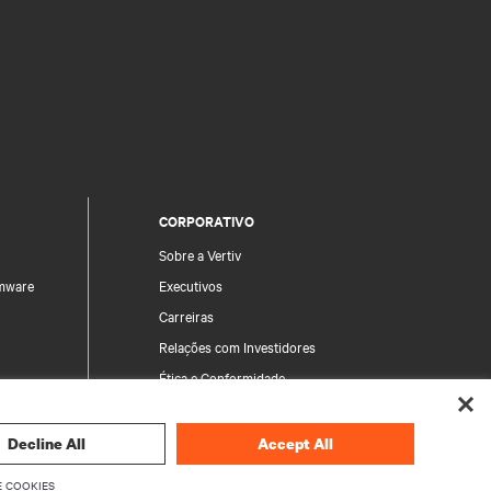
CORPORATIVO
Sobre a Vertiv
rmware
Executivos
Carreiras
Relações com Investidores
Ética e Conformidade
Política da Qualidade
Produto
Código de Conduta
Decline All
Accept All
 Segurança
Suas escolhas de privacidade
 COOKIES