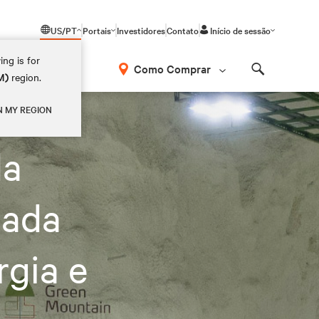
US/PT
Portais
Investidores
Contato
Início de sessão
ing is for
Como Comprar
M)
region.
Search
N MY REGION
da
tada
rgia e