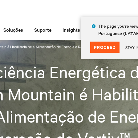
The page you're view
Soluções
Suporte
Insights
Sobre
Portuguese (LATA
ain é Habilitada pela Alimentação de Energia e Refrigeração da Vertiv™ Liebert®
PROCEED
STAY I
ciência Energética 
 Mountain é Habili
Alimentação de Ene