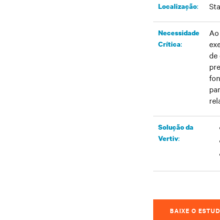
St
:​
Localização
Ao 
Necessidade
ex
:
Crítica
de 
pr
fon
par
rel
Solução da
:
Vertiv
BAIXE O ESTU