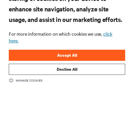
enhance site navigation, analyze site
RECURSOS
usage, and assist in our marketing efforts.
SUPORTE
For more information on which cookies we use,
click
here.
CORPORATIVO
Accept All
Decline All
MANAGE COOKIES
CONECTE-SE CONOSCO
Insta
•
•
Termos de Uso
Política de privacidade de dados e cookies
Declaração
de acessibilidade
©
2026 Vertiv Group Corp. Todos os direitos reservados.