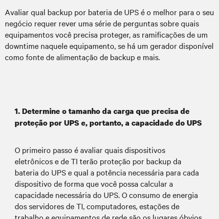
Surtos de energia:
Avaliar qual backup por bateria de UPS é o melhor para o seu
negócio requer rever uma série de perguntas sobre quais
equipamentos você precisa proteger, as ramificações de um
Manutenção na rede elétrica,
Externas:
downtime naquele equipamento, se há um gerador disponível
raios e disrupções na linha de tensão
como fonte de alimentação de backup e mais.
devidas a tempestades, queda de galhos e
problemas em transformadores.
Ciclagem de ligar/desligar de
Internas:
rotina em motores de máquinas, unidades
1. Determine o tamanho da carga que precisa de
de ar condicionado e refrigeração e mais,
proteção por UPS e, portanto, a capacidade do UPS
bem como problemas na fiação
Quedas de energia (brownout):
O primeiro passo é avaliar quais dispositivos
eletrônicos e de TI terão proteção por backup da
bateria do UPS e qual a potência necessária para cada
dispositivo de forma que você possa calcular a
Faltas de energia não planejadas podem ser
capacidade necessária do UPS. O consumo de energia
resultado de problemas como:
dos servidores de TI, computadores, estações de
Raios
trabalho e equipamentos de rede são os lugares óbvios