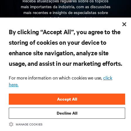
Receba atualizações regulares sobre os tópicos
mais importantes da indústria, com as discussões
mais recentes e insights de especialistas sobre
gerenciamento de infraestrutura e de data center.
By clicking “Accept All”, you agree to the
INSCREVA-SE AGORA
storing of cookies on your device to
enhance site navigation, analyze site
RECURSOS
usage, and assist in our marketing efforts.
SUPORTE
For more information on which cookies we use,
click
here.
CORPORATIVO
Accept All
Decline All
MANAGE COOKIES
CONECTE-SE CONOSCO