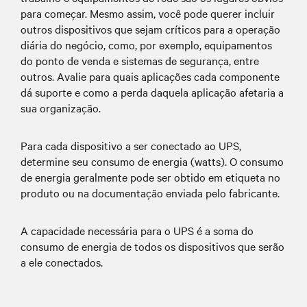
Desastres naturais: tempestades, furacões,
para começar. Mesmo assim, você pode querer incluir
outros dispositivos que sejam críticos para a operação
ventanias e outras condições climáticas
diária do negócio, como, por exemplo, equipamentos
Obras e trabalhos na rede elétrica
do ponto de venda e sistemas de segurança, entre
Acidentes com veículos
outros. Avalie para quais aplicações cada componente
Faltas de energia planejadas:
dá suporte e como a perda daquela aplicação afetaria a
Manutenção na rede elétrica ou upgrades
sua organização.
no sistema
Faltas de energia planejadas estão agora
Para cada dispositivo a ser conectado ao UPS,
ocorrendo em áreas como a Califórnia
determine seu consumo de energia (watts). O consumo
de energia geralmente pode ser obtido em etiqueta no
como forma de proteção contra incêndios
produto ou na documentação enviada pelo fabricante.
florestais causados por faíscas vindas de
equipamentos da rede elétrica.
A capacidade necessária para o UPS é a soma do
consumo de energia de todos os dispositivos que serão
a ele conectados.