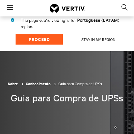
Menu
Op
sea
Portuguese (LATAM)
The page you're viewing is for
mod
region.
PROCEED
STAY IN MY REGION
Guia para Compra de UPSs
Sobre
Conhecimento
Guia para Compra de UPSs