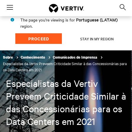
Menu
Op
sea
Portuguese (LATAM)
The page you're viewing is for
mod
region.
PROCEED
STAY IN MY REGION
Sobre
Conhecimento
Comunicados de Imprensa
Especialistas da Vertiv Preveem Criticidade Similar à das Concessionárias para
os Data Centers em 2021
Especialistas da Vertiv
Preveem Criticidade Similar à
das Concessionárias para os
Data Centers em 2021