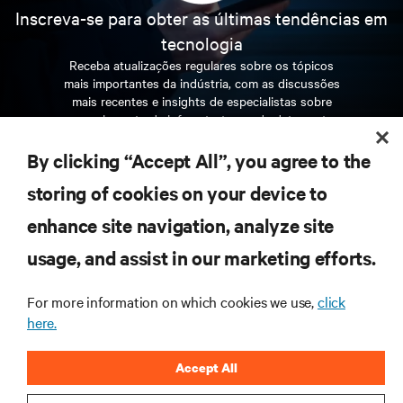
Inscreva-se para obter as últimas tendências em
tecnologia
Receba atualizações regulares sobre os tópicos
mais importantes da indústria, com as discussões
mais recentes e insights de especialistas sobre
gerenciamento de infraestrutura e de data center.
By clicking “Accept All”, you agree to the
INSCREVA-SE AGORA
storing of cookies on your device to
enhance site navigation, analyze site
RECURSOS
usage, and assist in our marketing efforts.
SUPORTE
For more information on which cookies we use,
click
here.
CORPORATIVO
Accept All