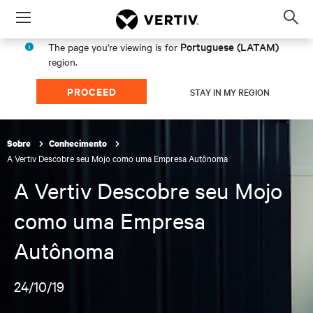
Menu
Op
sea
Portuguese (LATAM)
The page you're viewing is for
mod
region.
PROCEED
STAY IN MY REGION
Sobre
Conhecimento
A Vertiv Descobre seu Mojo como uma Empresa Autônoma
A Vertiv Descobre seu Mojo
como uma Empresa
Autônoma
24/10/19