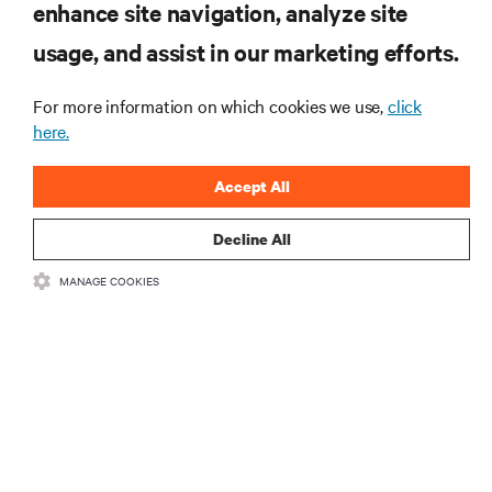
enhance site navigation, analyze site
RECURSOS
usage, and assist in our marketing efforts.
SUPORTE
For more information on which cookies we use,
click
here.
CORPORATIVO
Accept All
Decline All
MANAGE COOKIES
CONECTE-SE CONOSCO
Insta
•
•
Termos de Uso
Política de privacidade de dados e cookies
Declaração
de acessibilidade
©
2026 Vertiv Group Corp. Todos os direitos reservados.