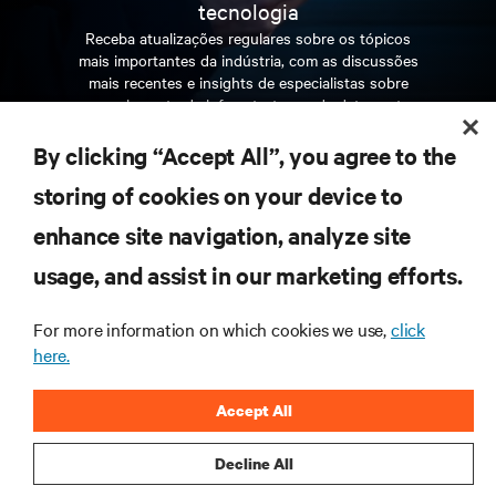
tecnologia
Receba atualizações regulares sobre os tópicos
mais importantes da indústria, com as discussões
mais recentes e insights de especialistas sobre
gerenciamento de infraestrutura e de data center.
By clicking “Accept All”, you agree to the
INSCREVA-SE AGORA
storing of cookies on your device to
enhance site navigation, analyze site
RECURSOS
usage, and assist in our marketing efforts.
SUPORTE
For more information on which cookies we use,
click
here.
CORPORATIVO
Accept All
Decline All