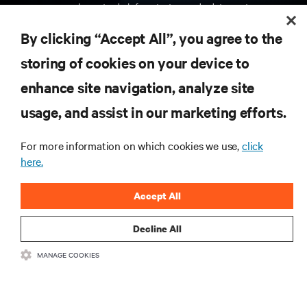
gerenciamento de infraestrutura e de data center.
By clicking “Accept All”, you agree to the
INSCREVA-SE AGORA
storing of cookies on your device to
enhance site navigation, analyze site
RECURSOS
usage, and assist in our marketing efforts.
SUPORTE
For more information on which cookies we use,
click
here.
CORPORATIVO
Accept All
Decline All
MANAGE COOKIES
CONECTE-SE CONOSCO
Insta