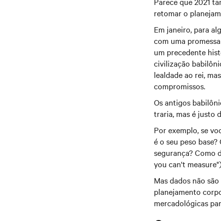
Parece que 2021 ta
retomar o planejam
Em janeiro, para al
com uma promessa i
um precedente hist
civilização babilôn
lealdade ao rei, m
compromissos.
Os antigos babilôn
traria, mas é justo
Por exemplo, se voc
é o seu peso base?
segurança? Como di
you can't measure")
Mas dados não são 
planejamento corpo
mercadológicas par