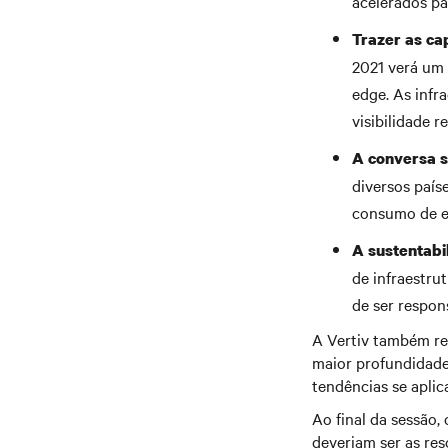
acelerados pa
Trazer as ca
2021 verá um 
edge. As infr
visibilidade 
A conversa s
diversos paí
consumo de en
A sustentabi
de infraestru
de ser respo
A Vertiv também re
maior profundidade
tendências se aplic
Ao final da sessão,
deveriam ser as res