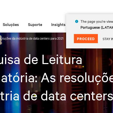
The page you're view
Soluções
Suporte
Insights
Sobre
Portuguese (LATA
soluções da indústria de data centers para 2021
PROCEED
STAY I
isa de Leitura
atória: As resoluçõ
tria de data center