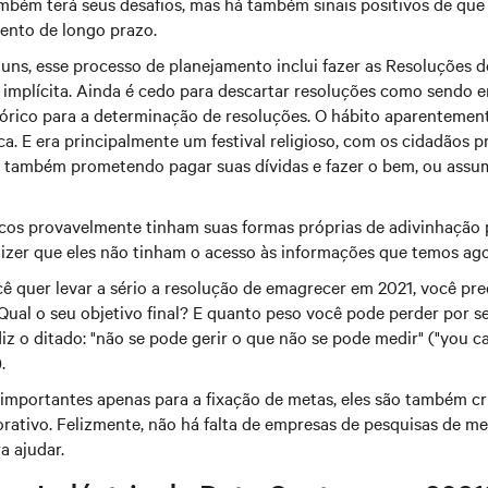
mbém terá seus desafios, mas há também sinais positivos de que
ento de longo prazo.
guns, esse processo de planejamento inclui fazer as Resoluções 
mplícita. Ainda é cedo para descartar resoluções como sendo 
órico para a determinação de resoluções. O hábito aparentemen
ica. E era principalmente um festival religioso, com os cidadãos
as também prometendo pagar suas dívidas e fazer o bem, ou assu
icos provavelmente tinham suas formas próprias de adivinhação 
 dizer que eles não tinham o acesso às informações que temos ago
ê quer levar a sério a resolução de emagrecer em 2021, você pre
 Qual o seu objetivo final? E quanto peso você pode perder por
z o ditado: "não se pode gerir o que não se pode medir" ("you 
.
importantes apenas para a fixação de metas, eles são também crí
rativo. Felizmente, não há falta de empresas de pesquisas de me
a ajudar.