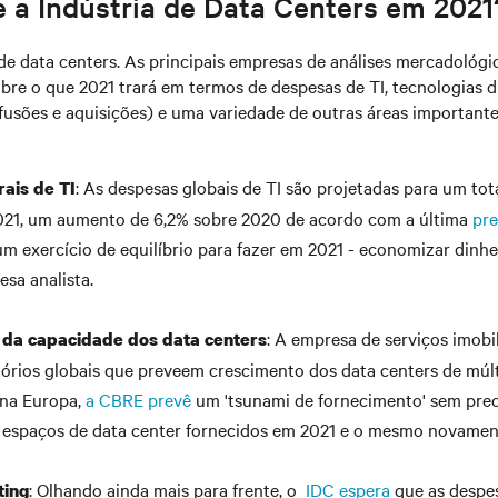
 a Indústria de Data Centers em 2021
de data centers. As principais empresas de análises mercadológ
bre o que 2021 trará em termos de despesas de TI, tecnologias di
fusões e aquisições) e uma variedade de outras áreas importante
: As despesas globais de TI são projetadas para um tot
ais de TI
2021, um aumento de 6,2% sobre 2020 de acordo com a última
pre
m exercício de equilíbrio para fazer em 2021 - economizar dinhei
esa analista.
: A empresa de serviços imobi
da capacidade dos data centers
tórios globais que preveem crescimento dos data centers de múlti
 na Europa,
a CBRE prevê
um 'tsunami de fornecimento' sem pre
espaços de data center fornecidos em 2021 e o mesmo novamen
: Olhando ainda mais para frente, o
IDC espera
que as despe
ing