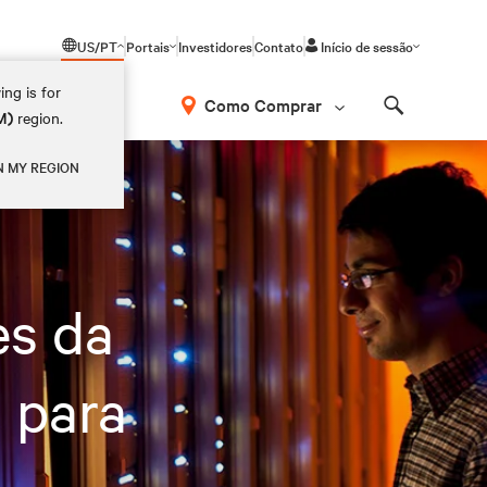
US/PT
Portais
Investidores
Contato
Início de sessão
ing is for
Como Comprar
M)
region.
Search
N MY REGION
es da
s para