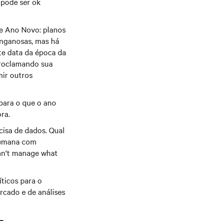
 pode ser ok
de Ano Novo: planos
enganosas, mas há
te data da época da
 proclamando sua
mir outros
para o que o ano
ra.
cisa de dados. Qual
 semana com
can't manage what
ticos para o
rcado e de análises