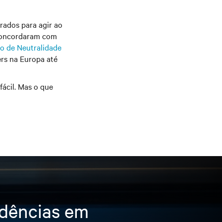
rados para agir ao
 concordaram com
to de Neutralidade
ers na Europa até
fácil. Mas o que
ndências em