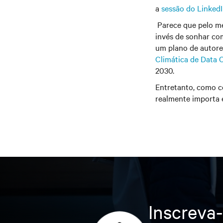
a
sessão do LinkedI
Parece que pelo me
invés de sonhar co
um plano de auto
Climática de Data 
2030.
Entretanto, como co
realmente importa 
Inscreva-