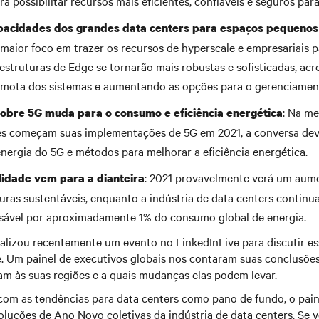
ra possibilitar recursos mais eficientes, confiáveis e seguros par
pacidades dos grandes data centers para espaços pequenos
maior foco em trazer os recursos de hyperscale e empresariais pa
aestruturas de Edge se tornarão mais robustas e sofisticadas, ac
remota dos sistemas e aumentando as opções para o gerenciamen
: Na m
obre 5G muda para o consumo e eficiência energética
ses começam suas implementações de 5G em 2021, a conversa de
ergia do 5G e métodos para melhorar a eficiência energética.
: 2021 provavelmente verá um aum
lidade vem para a dianteira
turas sustentáveis, enquanto a indústria de data centers continua
nsável por aproximadamente 1% do consumo global de energia.
alizou recentemente um evento no LinkedInLive para discutir e
. Um painel de executivos globais nos contaram suas conclusõe
am às suas regiões e a quais mudanças elas podem levar.
 com as tendências para data centers como pano de fundo, o pain
oluções de Ano Novo coletivas da indústria de data centers. Se 