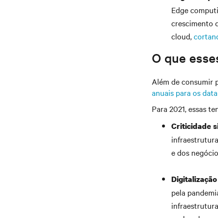
Edge computin
crescimento d
cloud,
cortan
O que esses
Além de consumir p
anuais para os data
Para 2021, essas te
Criticidade s
infraestrutur
e dos negócio
Digitalizaçã
pela pandemia
infraestrutur