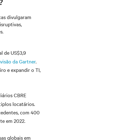
?
icas divulgaram
sruptivas,
s.
al de US$3,9
visão da Gartner
.
ro e expandir o TI,
liários CBRE
plos locatários.
cedentes, com 400
te em 2022.
sas globais em