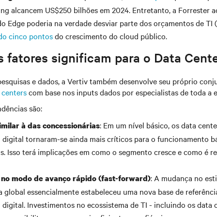
g alcancem US$250 bilhões em 2024. Entretanto, a Forrester a
o Edge poderia na verdade desviar parte dos orçamentos de TI (
do cinco pontos
do crescimento do cloud público.
 fatores significam para o Data Cent
esquisas e dados, a Vertiv também desenvolve seu próprio con
 centers
com base nos inputs dados por especialistas de toda a 
ndências são:
: Em um nível básico, os data cente
imilar à das concessionárias
a digital tornaram-se ainda mais críticos para o funcionamento b
s. Isso terá implicações em como o segmento cresce e como é re
: A mudança no esti
o no modo de avanço rápido (fast-forward)
 global essencialmente estabeleceu uma nova base de referênci
a digital. Investimentos no ecossistema de TI - incluindo os data 