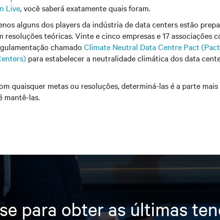
n Live
, você saberá exatamente quais foram.
nos alguns dos players da indústria de data centers estão prepa
m resoluções teóricas. Vinte e cinco empresas e 17 associações
regulamentação chamado
Climate Neutral Data Centre Pact (Pac
Centers)
para estabelecer a neutralidade climática dos data cent
m quaisquer metas ou resoluções, determiná-las é a parte mais 
é mantê-las.
se para obter as últimas te