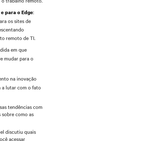
a o trabalho remoto.
:
 e para o Edge
ra os sites de
rescentando
to remoto de TI.
edida em que
ve mudar para o
ento na inovação
 a lutar com o fato
ssas tendências com
s sobre como as
el discutiu quais
você acessar