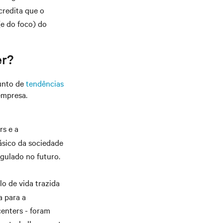
credita que o
e do foco) do
er?
junto de
tendências
empresa.
rs e a
ásico da sociedade
gulado no futuro.
lo de vida trazida
a para a
centers - foram