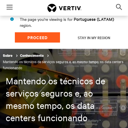
Menu
Op
sea
Portuguese (LATAM)
The page you're viewing is for
mod
region.
PROCEED
STAY IN MY REGION
Sobre
Conhecimento
Mantendo os técnicos de serviços seguros e, ao mesmo tempo, os data centers
funcionando
Mantendo os técnicos de
serviços seguros e, ao
mesmo tempo, os data
centers funcionando