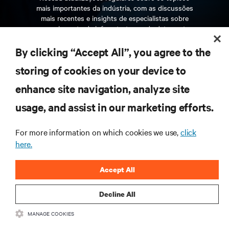
mais importantes da indústria, com as discussões
mais recentes e insights de especialistas sobre
gerenciamento de infraestrutura e de data center.
By clicking “Accept All”, you agree to the
INSCREVA-SE AGORA
storing of cookies on your device to
enhance site navigation, analyze site
RECURSOS
usage, and assist in our marketing efforts.
SUPORTE
For more information on which cookies we use,
click
here.
CORPORATIVO
Accept All
Decline All
MANAGE COOKIES
CONECTE-SE CONOSCO