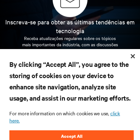
Inscreva-se para obter as últimas tendências em
tecnologia
Receba atualizações regulares sobre os tópicos
mais importantes da indústria, com as discussões
mais recentes e insights de especialistas sobre
gerenciamento de infraestrutura e de data center.
By clicking “Accept All”, you agree to the
INSCREVA-SE AGORA
storing of cookies on your device to
enhance site navigation, analyze site
RECURSOS
usage, and assist in our marketing efforts.
For more information on which cookies we use,
click
SUPORTE
here.
CORPORATIVO
Accept All