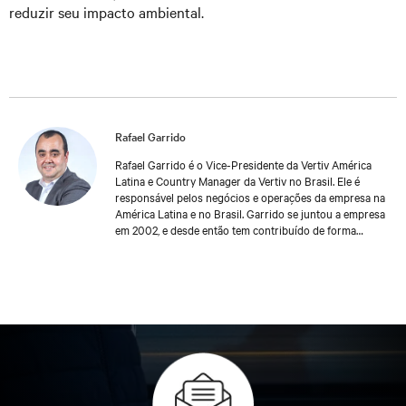
reduzir seu impacto ambiental.
Rafael Garrido
Rafael Garrido é o Vice-Presidente da Vertiv América
Latina e Country Manager da Vertiv no Brasil. Ele é
responsável pelos negócios e operações da empresa na
América Latina e no Brasil. Garrido se juntou a empresa
em 2002, e desde então tem contribuído de forma
significativa para o crescimento sustentável da empresa.
Essa realização é reforçada pelo profundo
comprometimento de Garrido com os clientes, sempre
buscando antecipar seus desafios e rapidamente
propondo novas soluções para apoiar a continuidade
digital dos negócios dos usuários finais das soluções e
serviços da Vertiv.