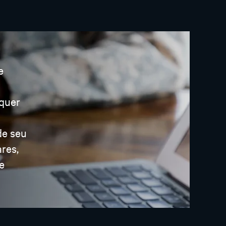
e
lquer
de seu
res,
e