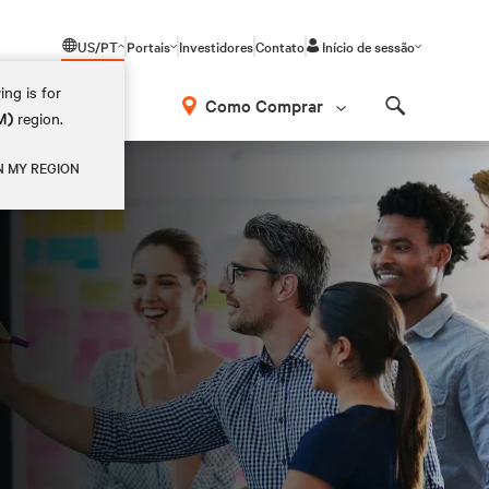
US/PT
Portais
Investidores
Contato
Início de sessão
ing is for
Como Comprar
M)
region.
Search
N MY REGION