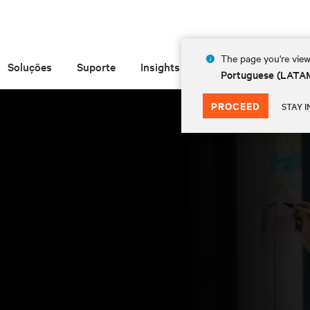
The page you're view
Soluções
Suporte
Insights
Sobre
Portuguese (LATA
PROCEED
STAY I