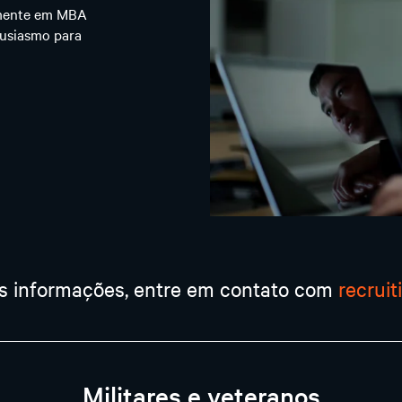
emente em MBA
ntusiasmo para
is informações, entre em contato com
recrui
Militares e veteranos