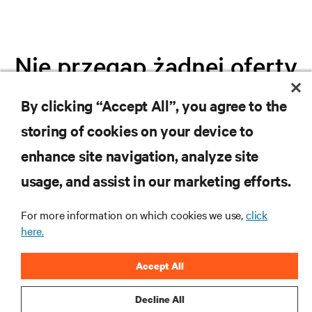
Nie przegap żadnej oferty
By clicking “Accept All”, you agree to the
Dołącz do naszej listy mailingowej i
storing of cookies on your device to
otrzymuj najnowsze informacje o
produktach oraz aktualności branżowe
enhance site navigation, analyze site
od Vertiv.
usage, and assist in our marketing efforts.
For more information on which cookies we use,
click
here.
ZAREJESTRUJ SIĘ
Accept All
Decline All