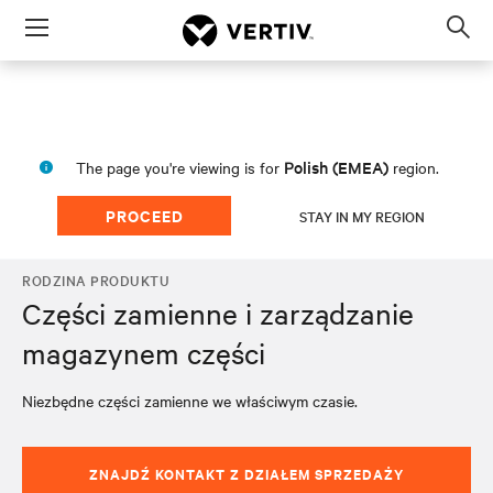
Menu
Op
sea
mod
Polish (EMEA)
The page you're viewing is for
region.
PROCEED
STAY IN MY REGION
RODZINA PRODUKTU
Części zamienne i zarządzanie
magazynem części
Niezbędne części zamienne we właściwym czasie.
ZNAJDŹ KONTAKT Z DZIAŁEM SPRZEDAŻY