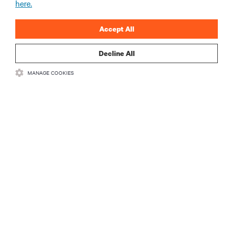
here.
ZAREJESTRUJ SIĘ
Accept All
Decline All
MANAGE COOKIES
ZASOBY
WSPARCIE
O NAS