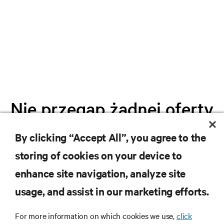
Nie przegap żadnej oferty
By clicking “Accept All”, you agree to the
Dołącz do naszej listy mailingowej i
storing of cookies on your device to
otrzymuj najnowsze informacje o
produktach oraz aktualności branżowe
enhance site navigation, analyze site
od Vertiv.
usage, and assist in our marketing efforts.
For more information on which cookies we use,
click