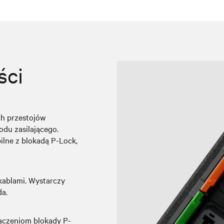
ści
ch przestojów
u zasilającego.
ilne z blokadą P-Lock,
kablami. Wystarczy
da.
aczeniom blokady P-