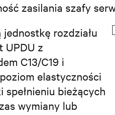
ość zasilania szafy ser
 jednostkę rozdziału
st UPDU z
dem C13/C19 i
poziom elastyczności
ki spełnieniu bieżących
zas wymiany lub