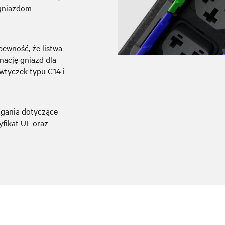
 gniazdom
pewność, że listwa
nację gniazd dla
tyczek typu C14 i
agania dotyczące
yfikat UL oraz