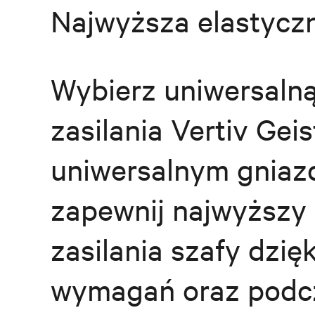
Najwyższa elastyczn
Wybierz uniwersalną
zasilania Vertiv Gei
uniwersalnym gniaz
zapewnij najwyższy 
zasilania szafy dzię
wymagań oraz podc