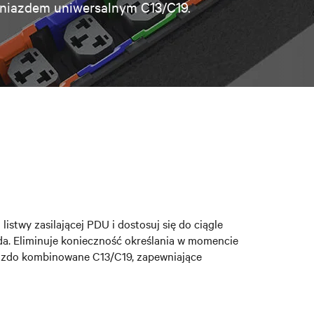
z gniazdem uniwersalnym C13/C19.
istwy zasilającej PDU i dostosuj się do ciągle
da. Eliminuje konieczność określania w momencie
niazdo kombinowane C13/C19, zapewniające