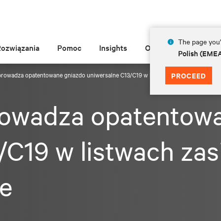
The page you'r
Rozwiązania
Pomoc
Insights
O Vertiv
Polish (EME
wprowadza opatentowane gniazdo uniwersalne C13/C19 w listwach zasilających do mo
PROCEED
prowadza opatentow
/C19 w listwach zas
e