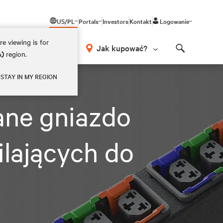
US/PL
Portals
Investors
Kontakt
Logowanie
e viewing is for
Jak kupować?
A)
region.
Search
ntażu w szafie
STAY IN MY REGION
ane gniazdo
ilających do