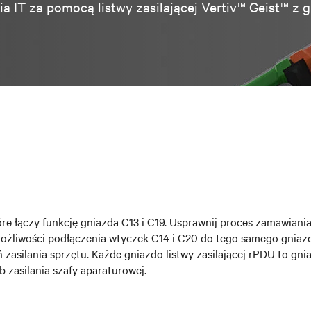
nia IT za pomocą listwy zasilającej Vertiv™ Geist™ 
re łączy funkcję gniazda C13 i C19. Usprawnij proces zamawiania l
 możliwości podłączenia wtyczek C14 i C20 do tego samego gniaz
 zasilania sprzętu. Każde gniazdo listwy zasilającej rPDU to g
 zasilania szafy aparaturowej.