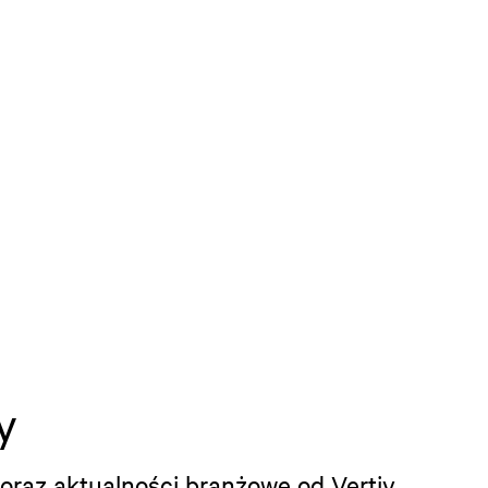
y
oraz aktualności branżowe od Vertiv.