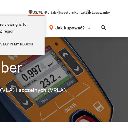
US/PL
Portals
Investors
Kontakt
Logowanie
e viewing is for
Jak kupować?
A)
region.
Search
STAY IN MY REGION
lber
(VLA) i szczelnych (VRLA).