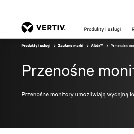
Produkty i usługi
Przenośne mon
Produkty i usługi
Zaufane marki
Albér™
Przenośne monit
Przenośne monitory umożliwiają wydajną k