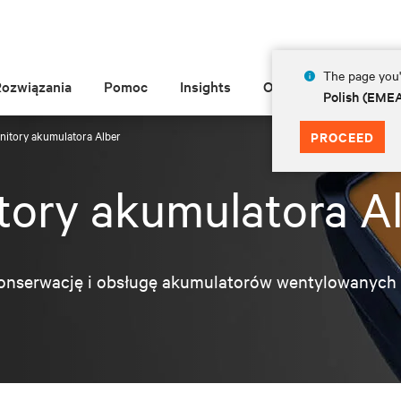
The page you'r
Rozwiązania
Pomoc
Insights
O Vertiv
Polish (EME
itory akumulatora Alber
PROCEED
ory akumulatora A
onserwację i obsługę akumulatorów wentylowanych 