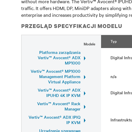
without more hardware. The Vertiv™ Avocent® IPUHD 4
traffic. It offers HDMI, DP, MiniDP adapters along wi
enterprise and increases productivity by simplifying 
PRZEGLĄD SPECYFIKACJI MODELU
Typ
Modele
Platforma zarządzania
Vertiv™ Avocent® ADX
Digital Inf
MP1000
Vertiv™ Avocent® MP1000
Management Platform
n/a
Virtual Appliance
Vertiv™ Avocent® ADX
Digital Inf
IPUHD 4K IP KVM
Vertiv™ Avocent® Rack
Manager
Vertiv™ Avocent® ADX IPIQ
Infrastruk
IP KVM
Urządzenie szeregowe