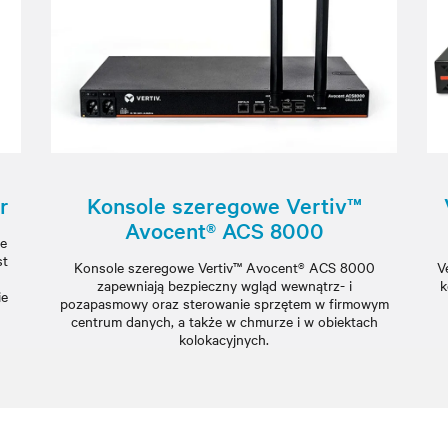
r
Konsole szeregowe Vertiv™
Avocent® ACS 8000
ie
st
Konsole szeregowe Vertiv™ Avocent® ACS 8000
V
zapewniają bezpieczny wgląd wewnątrz- i
k
ie
pozapasmowy oraz sterowanie sprzętem w firmowym
centrum danych, a także w chmurze i w obiektach
kolokacyjnych.