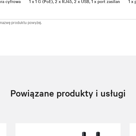
tura cyfrowa
1 x 1 G (PoE), 2 x RJ45, 2 x USB, 1 x port zasilan
1 x
ć nazwę produktu powyżej.
Powiązane produkty i usługi