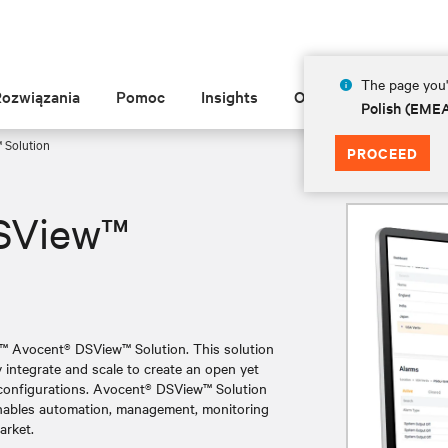
The page you'r
Rozwiązania
Pomoc
Insights
O Vertiv
Polish (EME
 Solution
PROCEED
DSView™
™ Avocent® DSView™ Solution. This solution
 integrate and scale to create an open yet
 configurations. Avocent® DSView™ Solution
 enables automation, management, monitoring
arket.