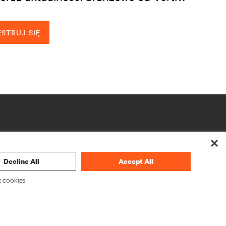
STRUJ SIĘ
Decline All
Accept All
 COOKIES
O NAS
O Vertiv