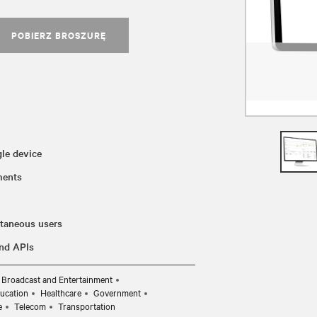
POBIERZ BROSZURĘ
gle device
yments
ltaneous users
and APIs
Broadcast and Entertainment
ucation
Healthcare
Government
e
Telecom
Transportation