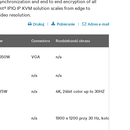
nchronization and end to end encryption of all
ent® IPIQ IP KVM solution scales from edge to
ideo resolution.
Drukuj
Pobieranie
Adres e-mail
er
Connectors
Rozdzielczość obrazu
x 350W
VGA
n/a
a
n/a
n/a
 25W
n/a
4K, 24bit color up to 30HZ
V
n/a
1900 x 1200 przy 30 Hz, kolor 16-bito