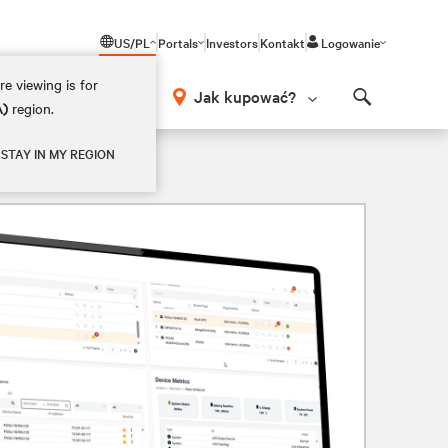
US/PL
Portals
Investors
Kontakt
Logowanie
e viewing is for
Jak kupować?
A)
region.
Search
STAY IN MY REGION