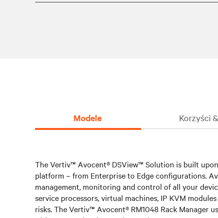
Modele
Korzyści 
The Vertiv™ Avocent® DSView™ Solution is built upon
platform – from Enterprise to Edge configurations. A
management, monitoring and control of all your devi
service processors, virtual machines, IP KVM modules a
risks. The Vertiv™ Avocent® RM1048 Rack Manager uses