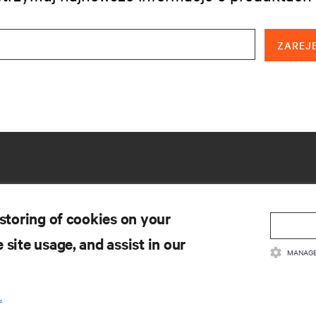
ZAREJE
 storing of cookies on your
 site usage, and assist in our
MANAGE
SOBY
WSPARCIE
.
kumentacja produktów
Pomoc techniczna