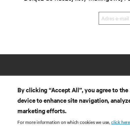
By clicking “Accept All”, you agree to the
device to enhance site navigation, analyze
marketing efforts.
ZA
DOŁĄCZ DO NAS
For more information on which cookies we use,
click here
Do