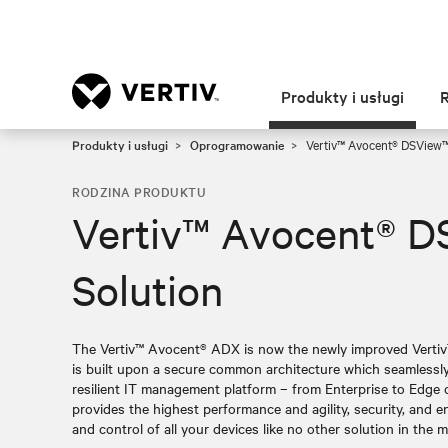
Produkty i usługi
Produkty i usługi
Oprogramowanie
Vertiv™ Avocent® DSView™
RODZINA PRODUKTU
Vertiv™ Avocent® 
Solution
The Vertiv™ Avocent® ADX is now the newly improved Vertiv
is built upon a secure common architecture which seamlessly
resilient IT management platform – from Enterprise to Edge
provides the highest performance and agility, security, and
and control of all your devices like no other solution in the m