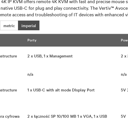
K IP KVM offers remote 4K KVM with fast and precise mouse sy
th native USB-C for plug and play connectivity. The Vertiv™ Avoc
remote access and troubleshooting of IT devices with enhanced v
metric
imperial
Porty
Pow
rastructure
2 x USB, 1 x Management
2 
n/a
n/
rastructure
1 x USB-C with alt mode DIsplay Port
5V
tura cyfrowa
2 x łączność SP 10/100 MB 1 x VGA, 1 x USB
5