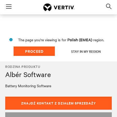
Menu
Op
sea
mod
Polish (EMEA)
The page you're viewing is for
region.
PROCEED
STAY IN MY REGION
RODZINA PRODUKTU
Albér Software
Battery Monitoring Software
ZNAJDŹ KONTAKT Z DZIAŁEM SPRZEDAŻY