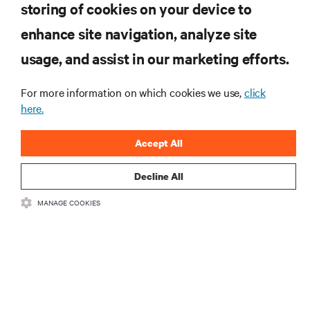
storing of cookies on your device to
otrzymuj najnowsze informacje o
produktach oraz aktualności branżowe
enhance site navigation, analyze site
od Vertiv.
usage, and assist in our marketing efforts.
For more information on which cookies we use,
click
here.
ZAREJESTRUJ SIĘ
Accept All
Decline All
MANAGE COOKIES
ZASOBY