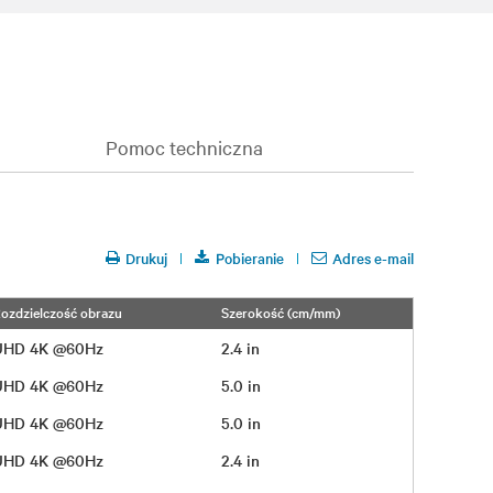
Pomoc techniczna
Drukuj
Pobieranie
Adres e-mail
ozdzielczość obrazu
Szerokość (cm/mm)
UHD 4K @60Hz
2.4 in
UHD 4K @60Hz
5.0 in
UHD 4K @60Hz
5.0 in
UHD 4K @60Hz
2.4 in