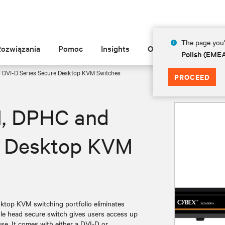
The page you'r
Rozwiązania
Pomoc
Insights
O Vertiv
Polish (EME
VI-D Series Secure Desktop KVM Switches
PROCEED
, DPHC and
e Desktop KVM
op KVM switching portfolio eliminates
gle head secure switch gives users access up
se. It comes with either a DVI-D or