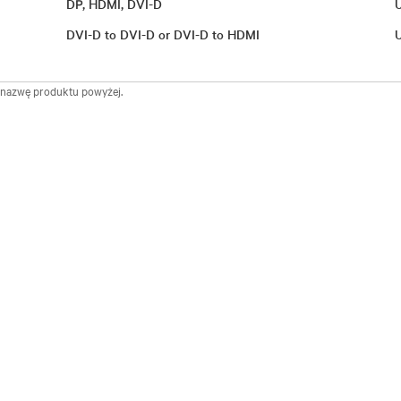
DP, HDMI, DVI-D
DVI-D to DVI-D or DVI-D to HDMI
ć nazwę produktu powyżej.