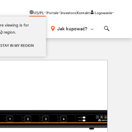
US/PL
Portals
Investors
Kontakt
Logowanie
e viewing is for
Jak kupować?
A)
region.
Search
STAY IN MY REGION