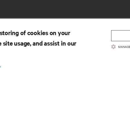
 storing of cookies on your
 site usage, and assist in our
MANAGE
SOBY
WSPARCIE
.
kumentacja produktów
Pomoc techniczna
ityka jakości i certyfikaty
Aktualizacja
oprogramowania/oprogramo
gulamin sprzedaży
układowego
ormacje dotyczące gwarancji
Prześlij wniosek o wsparcie
tenty
Wyślij opinię zwrotną
pa strony
Osoby kontaktowe
Rejestracja produktu
Zabezpieczenie informacji i 