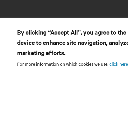
By clicking “Accept All”, you agree to the
device to enhance site navigation, analyze
marketing efforts.
ZA
DOŁĄCZ DO NAS
For more information on which cookies we use,
click here
Do
Instagram
Pol
Re
Warunki użytkowania
Polityka prywatności
Inf
danych i plików cookie
Oświadczenie o
Pa
dostępności
©
2026 Vertiv Group Corp. Wszelkie prawa
Ma
zastrzeżone.