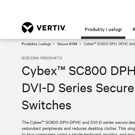
Produkty i usługi
Produkty i usługi
Secure KVM
Cybex™ SC800 DPH, DPHC and D
RODZINA PRODUKTU
Cybex™ SC800 DPH
DVI-D Series Secur
Switches
The Cybex™ SC800 DPH DPHC and DVI-D series secure deskt
redundant peripherals and reduces desktop clutter. This sin
to four computers using a single keyboard, monitor, and mou