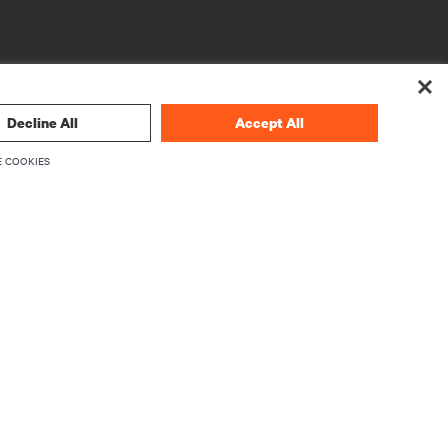
Decline All
Accept All
 COOKIES
O NAS
O Vertiv
Kadra zarządzająca
wania
Kariera
Relacje Inwestorskie
Etyka i zgodność z przepisami
Twoje wybory dotyczące prywatności
Informacje o ochronie prywatności
produktów