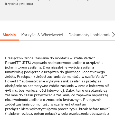
trzyletnia gwarancja.
Modele
Korzyści & Właściwości
Dokumenty i pobieranie
Przełącznik źródeł zasilania do montażu w szafie Vertiv™
PowerIT™ (RTS) zapewnia nadmiarowość zasilania urządzeń z
jednym torem zasilania. Dwa niezależne wejścia zasilania
umożliwiają podłączenie urządzeń do głównego i dodatkowego
źródła. Przełącznik źródeł zasilania do montażu w szafie Vertiv™
PowerIT™ automatycznie wykrywa zanik zasilania i przełącza
obciążenie na alternatywne źródło zasilania w czasie krótszym niż
4–8 ms, bez konieczności interwencji. Dzięki temu urządzenia są
zasilane do czasu przywrócenia zasilania, co zapewnia najwyższą
niezawodność zasilania o znaczeniu krytycznym. Przełącznik
źródeł zasilania do montażu w szafie jest otwartym
przełącznikiem wykorzystującym proces typu „break before make”
(najpierw rozłącz, potem połącz) w celu przełączenia obciążenia z