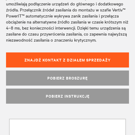
umożliwiają podłączenie urządzeń do głównego i dodatkowego
źródła. Przełącznik źródeł zasilania do montażu w szafie Vertiv™
PowerIT™ automatycznie wykrywa zanik zasilania i przełącza
obciążenie na alternatywne źródło zasilania w czasie krótszym niż
4–8 ms, bez konieczności interwencji. Dzięki temu urządzenia są
zasilane do czasu przywrócenia zasilania, co zapewnia najwyższą
niezawodność zasilania o znaczeniu krytycznym.
ZNAJDŹ KONTAKT Z DZIAŁEM SPRZEDAŻY
POBIERZ BROSZURĘ
POBIERZ INSTRUKCJĘ