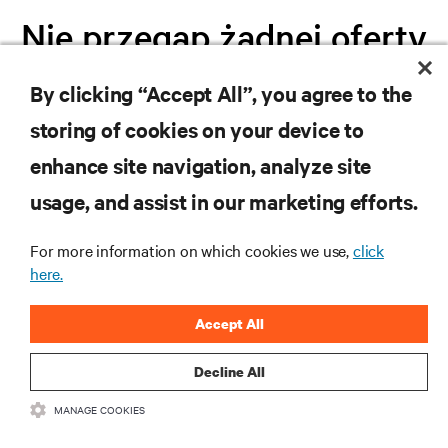
Nie przegap żadnej oferty
By clicking “Accept All”, you agree to the
Dołącz do naszej listy mailingowej i
storing of cookies on your device to
otrzymuj najnowsze informacje o
produktach oraz aktualności branżowe
enhance site navigation, analyze site
od Vertiv.
usage, and assist in our marketing efforts.
For more information on which cookies we use,
click
here.
ZAREJESTRUJ SIĘ
Accept All
Decline All
MANAGE COOKIES