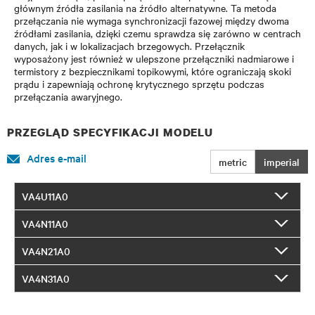
głównym źródła zasilania na źródło alternatywne. Ta metoda
przełączania nie wymaga synchronizacji fazowej między dwoma
źródłami zasilania, dzięki czemu sprawdza się zarówno w centrach
danych, jak i w lokalizacjach brzegowych. Przełącznik
wyposażony jest również w ulepszone przełączniki nadmiarowe i
termistory z bezpiecznikami topikowymi, które ograniczają skoki
prądu i zapewniają ochronę krytycznego sprzętu podczas
przełączania awaryjnego.
PRZEGLĄD SPECYFIKACJI MODELU
Adres e-mail
metric
imperial
VA4U11A0
VA4N11A0
VA4N21A0
VA4N31A0