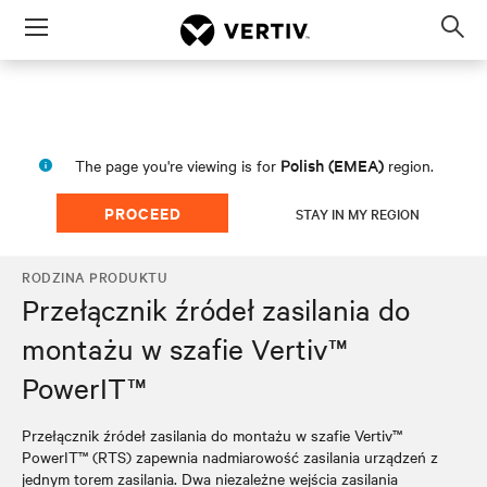
Menu
Op
sea
mod
Polish (EMEA)
The page you're viewing is for
region.
PROCEED
STAY IN MY REGION
RODZINA PRODUKTU
Przełącznik źródeł zasilania do
montażu w szafie Vertiv™
PowerIT™
Przełącznik źródeł zasilania do montażu w szafie Vertiv™
PowerIT™ (RTS) zapewnia nadmiarowość zasilania urządzeń z
jednym torem zasilania. Dwa niezależne wejścia zasilania