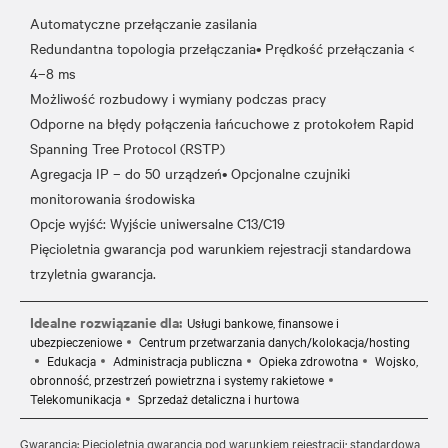
Automatyczne przełączanie zasilania
Redundantna topologia przełączania• Prędkość przełączania <
4–8 ms
Możliwość rozbudowy i wymiany podczas pracy
Odporne na błędy połączenia łańcuchowe z protokołem Rapid
Spanning Tree Protocol (RSTP)
Agregacja IP – do 50 urządzeń• Opcjonalne czujniki
monitorowania środowiska
Opcje wyjść: Wyjście uniwersalne C13/C19
Pięcioletnia gwarancja pod warunkiem rejestracji standardowa
Idealne rozwiązanie dla:
Usługi bankowe, finansowe i
ubezpieczeniowe
Centrum przetwarzania danych/kolokacja/hosting
Edukacja
Administracja publiczna
Opieka zdrowotna
Wojsko,
obronność, przestrzeń powietrzna i systemy rakietowe
Telekomunikacja
Sprzedaż detaliczna i hurtowa
Gwarancja: Pięcioletnia gwarancja pod warunkiem rejestracji; standardowa