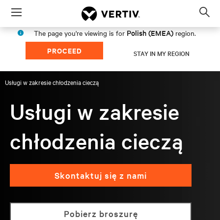
Menu
Op
sea
Polish (EMEA)
The page you're viewing is for
region.
mod
PROCEED
STAY IN MY REGION
Usługi w zakresie chłodzenia cieczą
Usługi w zakresie
chłodzenia cieczą
Skontaktuj się z nami
Pobierz broszurę