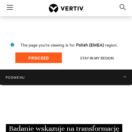
Menu
Op
sea
mod
Polish (EMEA)
The page you're viewing is for
region.
PROCEED
STAY IN MY REGION
PODMENU
JAK WYGLĄDA TWÓJ BRZEG?
Badanie wskazuje na transformację