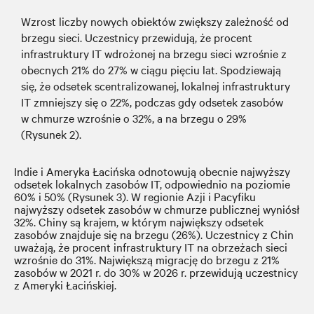
Wzrost liczby nowych obiektów zwiększy zależność od
brzegu sieci. Uczestnicy przewidują, że procent
infrastruktury IT wdrożonej na brzegu sieci wzrośnie z
obecnych 21% do 27% w ciągu pięciu lat. Spodziewają
się, że odsetek scentralizowanej, lokalnej infrastruktury
IT zmniejszy się o 22%, podczas gdy odsetek zasobów
w chmurze wzrośnie o 32%, a na brzegu o 29%
(Rysunek 2).
Indie i Ameryka Łacińska odnotowują obecnie najwyższy
odsetek lokalnych zasobów IT, odpowiednio na poziomie
60% i 50% (Rysunek 3). W regionie Azji i Pacyfiku
najwyższy odsetek zasobów w chmurze publicznej wyniósł
32%. Chiny są krajem, w którym największy odsetek
zasobów znajduje się na brzegu (26%). Uczestnicy z Chin
uważają, że procent infrastruktury IT na obrzeżach sieci
wzrośnie do 31%. Największą migrację do brzegu z 21%
zasobów w 2021 r. do 30% w 2026 r. przewidują uczestnicy
z Ameryki Łacińskiej.