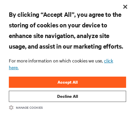
systemy instalowane w jednej szafie lub moduły
prefabrykowanych centrów danych (Rysunek 10).
By clicking “Accept All”, you agree to the
storing of cookies on your device to
enhance site navigation, analyze site
usage, and assist in our marketing efforts.
For more information on which cookies we use,
click
here.
Accept All
Decline All
MANAGE COOKIES
Jak uczestnicy priorytetyzują wyzwania
Rysunek
9
:
związane z przetwarzaniem na krawędzi sieci?