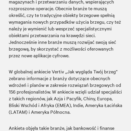
magazynach i przetwarzaniu danych, wspierających
rozproszone operacje. Obecnie branże te muszą
określić, czy te tradycyjne obiekty brzegowe spełnią
wymagania nowych przypadków użycia brzegu, czy też
należy je wymienić lub wesprzeć specjalistycznymi
obiektami przetwarzania na krawędzi sieci.
Jednocześnie inne branże muszą rozwijać swoją sieć
brzegową, by skorzystać z możliwości oferowanych
przez nowe aplikacje cyfrowe.
W globalnej ankiecie Vertiv „Jak wygląda Twój brzeg”
zebrano informacje z branży dotyczące obecnych
wdrożeń i planów w zakresie rozwiązań brzegowych od
156 profesjonalistów. W ankiecie wzięli udział specjaliści
z takich regionów, jak Azja i Pacyfik, Chiny, Europa,
Bliski Wschód i Afryka (EMEA), Indie, Ameryka Łacińska
(LATAM) i Ameryka Północna.
Ankieta objęła takie branże, jak bankowość i finanse