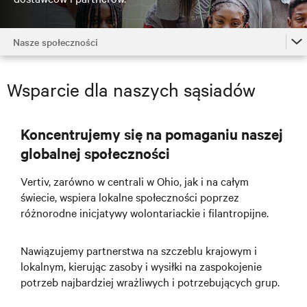
Nasze społeczności
Menu główne
Wsparcie dla naszych sąsiadów
Wydajne produkty i systemy
Odpowiedzialne operacje
Koncentrujemy się na pomaganiu naszej
Integralność łańcucha dostaw
globalnej społeczności
Nasi pracownicy
Vertiv, zarówno w centrali w Ohio, jak i na całym
świecie, wspiera lokalne społeczności poprzez
Nasze społeczności
różnorodne inicjatywy wolontariackie i filantropijne.
Ład korporacyjny
Nawiązujemy partnerstwa na szczeblu krajowym i
lokalnym, kierując zasoby i wysiłki na zaspokojenie
potrzeb najbardziej wrażliwych i potrzebujących grup.