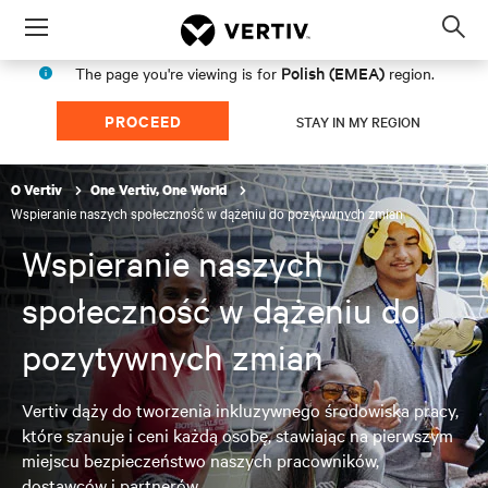
Menu
Op
sea
Polish (EMEA)
The page you're viewing is for
region.
mod
PROCEED
STAY IN MY REGION
O Vertiv
One Vertiv, One World
Wspieranie naszych społeczność w dążeniu do pozytywnych zmian
Wspieranie naszych
społeczność w dążeniu do
pozytywnych zmian
Vertiv dąży do tworzenia inkluzywnego środowiska pracy,
które szanuje i ceni każdą osobę, stawiając na pierwszym
miejscu bezpieczeństwo naszych pracowników,
dostawców i partnerów.