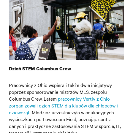
Dzień STEM Columbus Crew
Pracownicy z Ohio wspierali także dwie inicjatywy
poprzez sponsorowanie mistrzów MLS, zespołu
Columbus Crew. Latem
pracownicy Vertiv z Ohio
zorganizowali dzień STEM dla klubów dla chłopców i
dziewcząt
. Młodzież uczestniczyła w edukacyjnych
wycieczkach po Lower.com Field, poznając centra
danych i praktyczne zastosowania STEM w sporcie, IT,
transmisji i utrzymaniu obiektów.