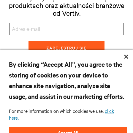
produktach oraz aktualności branżowe
od Vertiv.
ZAREJESTRUJ SIĘ
By clicking “Accept All”, you agree to the
storing of cookies on your device to
ZASOBY
enhance site navigation, analyze site
usage, and assist in our marketing efforts.
WSPARCIE
For more information on which cookies we use,
click
O NAS
here.
Accept All