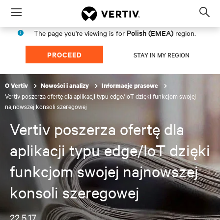
Menu
Op
sea
Polish (EMEA)
The page you're viewing is for
region.
mod
PROCEED
STAY IN MY REGION
O Vertiv
Nowości i analizy
Informacje prasowe
Vertiv poszerza ofertę dla aplikacji typu edge/IoT dzięki funkcjom swojej
najnowszej konsoli szeregowej
Vertiv poszerza ofertę dla
aplikacji typu edge/IoT dzięki
funkcjom swojej najnowszej
konsoli szeregowej
22.5.17