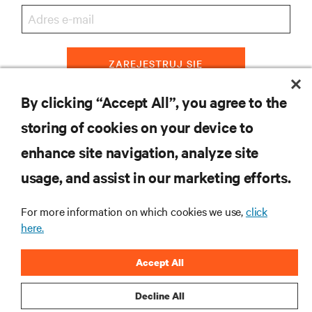
ZAREJESTRUJ SIĘ
By clicking “Accept All”, you agree to the
storing of cookies on your device to
ZASOBY
enhance site navigation, analyze site
usage, and assist in our marketing efforts.
WSPARCIE
For more information on which cookies we use,
click
O NAS
here.
Accept All
Decline All
DOŁĄCZ DO NAS