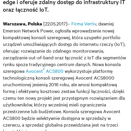
edge i oferuje zdalny dostęp do infrastruktury IT
oraz łączność IoT.
[22.05.2017]–
Firma Vertiv
, dawniej
Warszawa, Polska
Emerson Network Power, ogłosiła wprowadzenie nowej
kompaktowej konsoli szeregowej, która uzupełni portfolio
urządzeń umożliwiających dostęp do internetu rzeczy (IoT),
oferując rozwiązanie do zdalnego monitorowania,
zarządzanie out-of-band oraz łączność z IoT dla segmentów
rynku spoza tradycyjnego centrum danych. Nowa konsola
®
szeregowa
Avocent
ACS800
wykorzystuje platformę
technologiczną konsoli szeregowej Avocent ACS8000
uruchomionej jesienią 2016 roku, ale wnosi kompaktową
formę i efektywny kosztowo zestaw funkcji łączności, dzięki
czemu ten nowy projekt jest przystępnym rozwiązaniem dla
użytkowników, którzy wcześniej mieli ograniczenia
przestrzenne lub budżetowe. Konsola szeregowa Avocent
ACS800 będzie selektywnie dostępna w sprzedaży w
czerwcu, a sprzedaż globalna przewidziana jest na trzeci