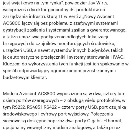
jest wyjątkowe na tym rynku”, powiedział Jay Wirts,
wiceprezes i dyrektor generalny ds. produktów do
zarządzania infrastrukturą IT w Vertiv. „Nowy Avocent
ACS800 łączy się bez problemu z szafowymi systemami
dystrybucji zasilania i systemami zasilania gwarantowanego,
a także umożliwia podłączenie odległych lokalizacji
brzegowych do czujników monitorujących środowisko,
urządzeń USB, a nawet systemów innych budynków, takich
jak automatyczne przełączniki i systemy sterowania HVAC.
Kluczem do wykorzystania tych funkcji jest ich spakowanie w
sposób odpowiadający ograniczeniom przestrzennym i
budżetowym klienta”.
Modele Avocent ACS800 wyposażone są w dwa, cztery lub
osiem portów szeregowych – z obsługą wielu protokołów, w
tym RS232, RS485 i RS422 – cztery porty USB, port czujnika
środowiskowego i cyfrowy port wyjściowy. Połączenia
sieciowe są dostępne poprzez dwa porty Gigabit Ethernet,
opcjonalny wewnętrzny modem analogowy, a także przez