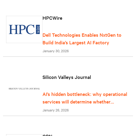
HPCWire
Dell Technologies Enables NxtGen to
Build India’s Largest AI Factory
January 30, 2026
Silicon Valleys Journal
AI’s hidden bottleneck: why operational
services will determine whether
infrastructure can keep up
January 26, 2026