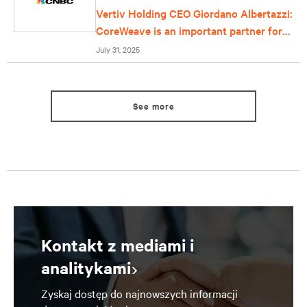
Vertiv Holding CEO Giordano Albertazzi:
CoreWeave is an important partner for
us
July 31, 2025
See more
Kontakt z mediami i
analitykami
Zyskaj dostęp do najnowszych informacji