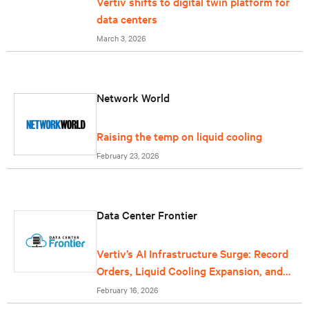
Vertiv shifts to digital twin platform for
data centers
March 3, 2026
Network World
Raising the temp on liquid cooling
February 23, 2026
Data Center Frontier
Vertiv’s AI Infrastructure Surge: Record
Orders, Liquid Cooling Expansion, and
Grid-Scale Power Reflect Data Center
February 16, 2026
Growth