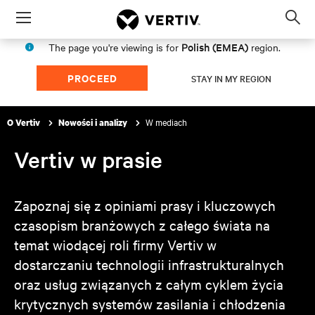
Menu
Op
sea
Polish (EMEA)
The page you're viewing is for
region.
mod
PROCEED
STAY IN MY REGION
W mediach
O Vertiv
Nowości i analizy
Vertiv w prasie
Zapoznaj się z opiniami prasy i kluczowych
czasopism branżowych z całego świata na
temat wiodącej roli firmy Vertiv w
dostarczaniu technologii infrastrukturalnych
oraz usług związanych z całym cyklem życia
krytycznych systemów zasilania i chłodzenia