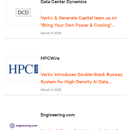
Data Center Dynamics
Vertiv & Generate Capital team up on
"Bring Your Own Power & Cooling"
offering for data centers
March 9, 2026
HPCWire
Vertiv Introduces Double-Stack Busway
System for High-Density AI Data
Centers
March 3, 2026
Engineering.com