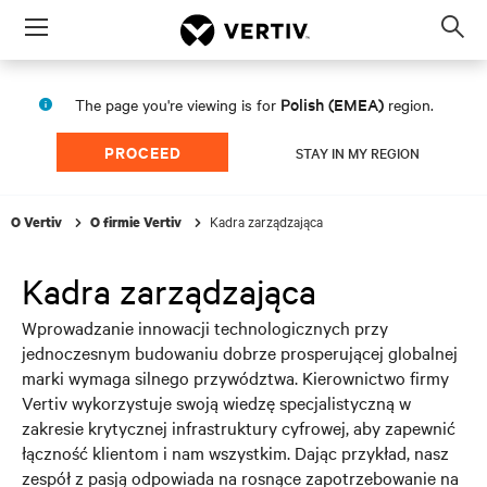
Menu
Op
sea
mod
Polish (EMEA)
The page you're viewing is for
region.
PROCEED
STAY IN MY REGION
Kadra zarządzająca
O Vertiv
O firmie Vertiv
Kadra zarządzająca
Wprowadzanie innowacji technologicznych przy
jednoczesnym budowaniu dobrze prosperującej globalnej
marki wymaga silnego przywództwa. Kierownictwo firmy
Vertiv wykorzystuje swoją wiedzę specjalistyczną w
zakresie krytycznej infrastruktury cyfrowej, aby zapewnić
łączność klientom i nam wszystkim. Dając przykład, nasz
zespół z pasją odpowiada na rosnące zapotrzebowanie na