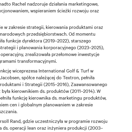
nadto Rachel nadzoruje działania marketingowe,
zycjonowaniem, wspieraniem ścieżki rozwoju oraz
 w zakresie strategii, kierowania produktami oraz
ynarodowych przedsiębiorstwach. Od momentu
iła funkcje dyrektora (2019–2022), starszego
strategii i planowania korporacyjnego (2023–2025),
l operacyjny, zrealizowała przełomowe inwestycje
gramami transformacyjnymi.
unkcję wiceprezesa International Golf & Turf w
Jacobsen, spółce należącej do Textron, pełniła
Produktami i Strategii (2015–2016), Zaawansowanego
z była kierownikiem ds. produktów (2011–2014). W
ełniła funkcję kierownika ds. marketingu produktów,
aniem cen i globalnym planowaniem w zakresie
szczania.
ersoll Rand, gdzie uczestniczyła w programie rozwoju
ka ds. operacji lean oraz inżyniera produkcji (2003–