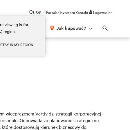
US/PL
Portals
Investors
Kontakt
Logowanie
e viewing is for
Jak kupować?
A)
region.
Search
STAY IN MY REGION
wiceprezesem Vertiv ds. strategii korporacyjnej i
 personelu. Odpowiada za planowanie strategiczne,
ie, które dostosowują kierunek biznesowy do