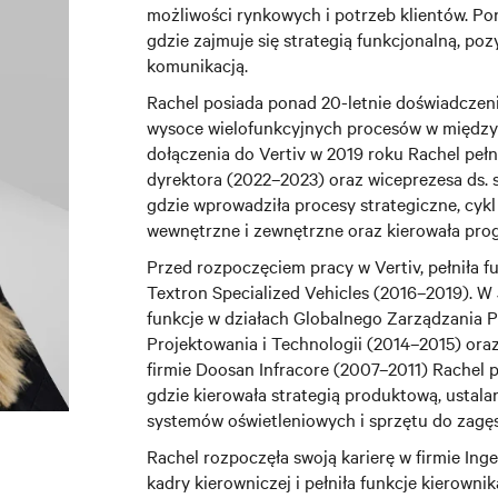
możliwości rynkowych i potrzeb klientów. Po
gdzie zajmuje się strategią funkcjonalną, po
komunikacją.
Rachel posiada ponad 20-letnie doświadczenie
wysoce wielofunkcyjnych procesów w międz
dołączenia do Vertiv w 2019 roku Rachel pełn
dyrektora (2022–2023) oraz wiceprezesa ds. 
gdzie wprowadziła procesy strategiczne, cyk
wewnętrzne i zewnętrzne oraz kierowała pro
Przed rozpoczęciem pracy w Vertiv, pełniła f
Textron Specialized Vehicles (2016–2019). W 
funkcje w działach Globalnego Zarządzania 
Projektowania i Technologii (2014–2015) ora
firmie Doosan Infracore (2007–2011) Rachel p
gdzie kierowała strategią produktową, ustal
systemów oświetleniowych i sprzętu do zagę
Rachel rozpoczęła swoją karierę w firmie Ing
kadry kierowniczej i pełniła funkcje kierowni