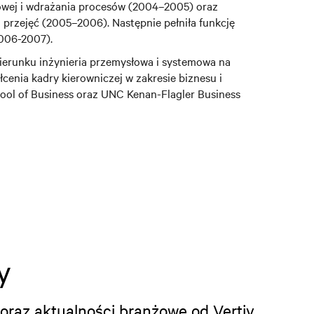
gowej i wdrażania procesów (2004–2005) oraz
 i przejęć (2005–2006). Następnie pełniła funkcję
(2006-2007).
ierunku inżynieria przemysłowa i systemowa na
cenia kadry kierowniczej w zakresie biznesu i
hool of Business oraz UNC Kenan-Flagler Business
y
oraz aktualności branżowe od Vertiv.