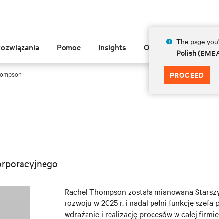
The page you'r
Rozwiązania
Pomoc
Insights
O Vertiv
Polish (EME
hompson
PROCEED
korporacyjnego
Rachel Thompson została mianowana Starszym 
rozwoju w 2025 r. i nadal pełni funkcję szefa
wdrażanie i realizację procesów w całej firm