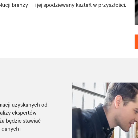
lucji branży —i jej spodziewany kształt w przyszłości.
rmacji uzyskanych od
alizy ekspertów
ża będzie stawiać
ć danych i