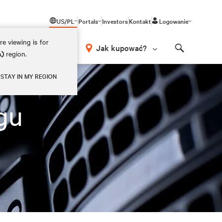
US/PL
Portals
Investors
Kontakt
Logowanie
e viewing is for
Jak kupować?
A)
region.
Search
STAY IN MY REGION
gu