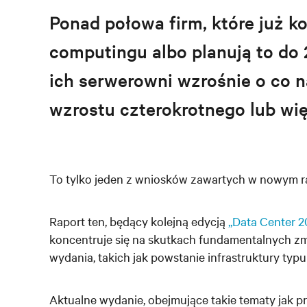
Ponad połowa firm, które już ko
computingu albo planują to do 2
ich serwerowni wzrośnie o co n
wzrostu czterokrotnego lub wi
T
o tylko jeden z wniosków zawartych w nowym rap
R
aport ten, będący kolejną edycją
„Data Center 20
koncentruje się na skutkach fundamentalnych zmi
wydania, takich jak powstanie infrastruktury typ
Aktualne wydanie, obejmujące takie tematy jak p