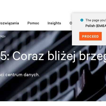
The page you'r
Rozwiązania
Pomoc
Insights
O Vertiv
Polish (EME
rzegu
PROCEED
5: Coraz bliżej brze
ści centrum danych.