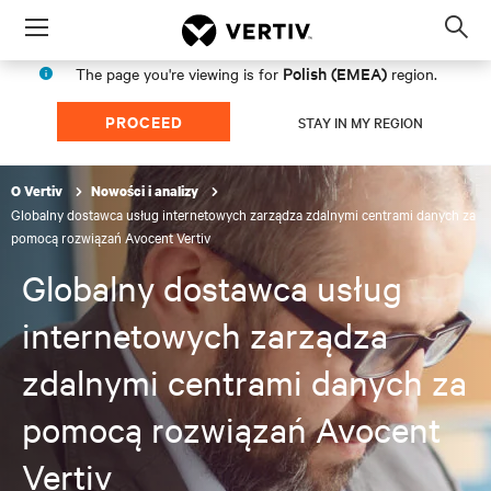
Menu
Op
sea
Polish (EMEA)
The page you're viewing is for
region.
mod
PROCEED
STAY IN MY REGION
O Vertiv
Nowości i analizy
Globalny dostawca usług internetowych zarządza zdalnymi centrami danych za
pomocą rozwiązań Avocent Vertiv
Globalny dostawca usług
internetowych zarządza
zdalnymi centrami danych za
pomocą rozwiązań Avocent
Vertiv