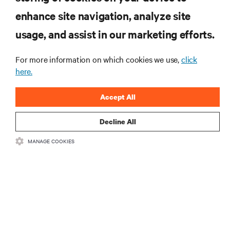
ZASOBY
enhance site navigation, analyze site
usage, and assist in our marketing efforts.
WSPARCIE
For more information on which cookies we use,
click
O NAS
here.
Accept All
Decline All
DOŁĄCZ DO NAS
MANAGE COOKIES
Insta
•
•
Warunki użytkowania
Polityka prywatności danych i plików cookie
Oświadczenie o dostępności
©
2026 Vertiv Group Corp. Wszelkie prawa zastrzeżone.