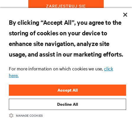
ZAREJESTRUJ SIĘ
By clicking “Accept All”, you agree to the
storing of cookies on your device to
ZASOBY
enhance site navigation, analyze site
usage, and assist in our marketing efforts.
WSPARCIE
For more information on which cookies we use,
click
O NAS
here.
Accept All
Decline All
DOŁĄCZ DO NAS
MANAGE COOKIES
Insta