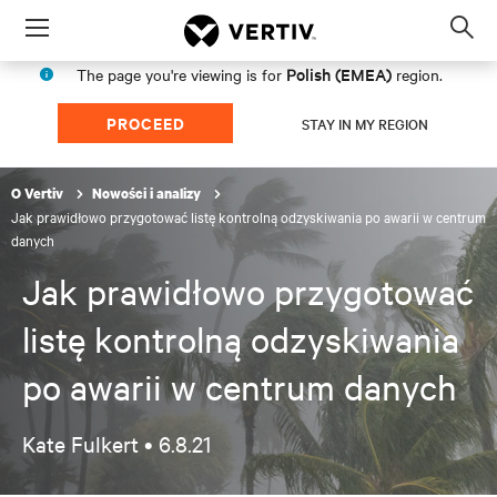
Menu
Op
sea
Polish (EMEA)
The page you're viewing is for
region.
mod
PROCEED
STAY IN MY REGION
O Vertiv
Nowości i analizy
Jak prawidłowo przygotować listę kontrolną odzyskiwania po awarii w centrum
danych
Jak prawidłowo przygotować
listę kontrolną odzyskiwania
po awarii w centrum danych
Kate Fulkert •
6.8.21