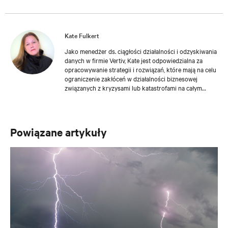
Kate Fulkert
Jako menedżer ds. ciągłości działalności i odzyskiwania
danych w firmie Vertiv, Kate jest odpowiedzialna za
opracowywanie strategii i rozwiązań, które mają na celu
ograniczenie zakłóceń w działalności biznesowej
związanych z kryzysami lub katastrofami na całym
świecie. Kate dołączyła do Vertiv w 2018 roku i wniosła
ponad 19-letnie doświadczenie w zakresie ciągłości
działalności, usuwania skutków katastrof i zarządzania
kryzysowego. Posiada dyplom magistra zarządzania w
Powiązane artykuły
sytuacjach kryzysowych uniwersytetu Georgetown
University oraz tytuł Master Business Continuity
Professional (MBCP), który jest najwyższym poziomem
certyfikacji oferowanej przez DRI International. Kate
posiada również certyfikację w zakresie zarządzania
kryzysowego instytutu Massachusetts Institute of
Technology i ukończyła szkolenie Certified Information
Systems Security Professional (CISSP).