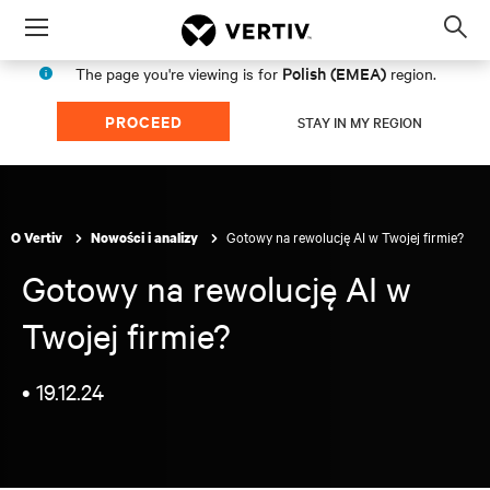
Menu
Op
sea
Polish (EMEA)
The page you're viewing is for
region.
mod
PROCEED
STAY IN MY REGION
Gotowy na rewolucję AI w Twojej firmie?
O Vertiv
Nowości i analizy
Gotowy na rewolucję AI w
Twojej firmie?
•
19.12.24