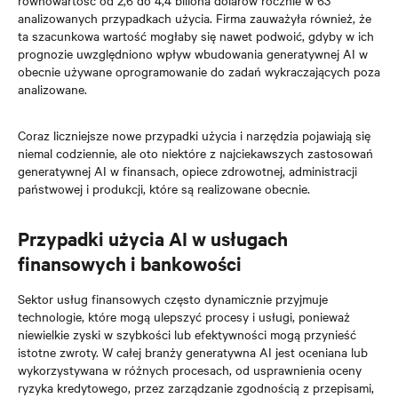
równowartość od 2,6 do 4,4 biliona dolarów rocznie w 63
analizowanych przypadkach użycia. Firma zauważyła również, że
ta szacunkowa wartość mogłaby się nawet podwoić, gdyby w ich
prognozie uwzględniono wpływ wbudowania generatywnej AI w
obecnie używane oprogramowanie do zadań wykraczających poza
analizowane.
Coraz liczniejsze nowe przypadki użycia i narzędzia pojawiają się
niemal codziennie, ale oto niektóre z najciekawszych zastosowań
generatywnej AI w finansach, opiece zdrowotnej, administracji
państwowej i produkcji, które są realizowane obecnie.
Przypadki użycia AI w usługach
finansowych i bankowości
Sektor usług finansowych często dynamicznie przyjmuje
technologie, które mogą ulepszyć procesy i usługi, ponieważ
niewielkie zyski w szybkości lub efektywności mogą przynieść
istotne zwroty. W całej branży generatywna AI jest oceniana lub
wykorzystywana w różnych procesach, od usprawnienia oceny
ryzyka kredytowego, przez zarządzanie zgodnością z przepisami,