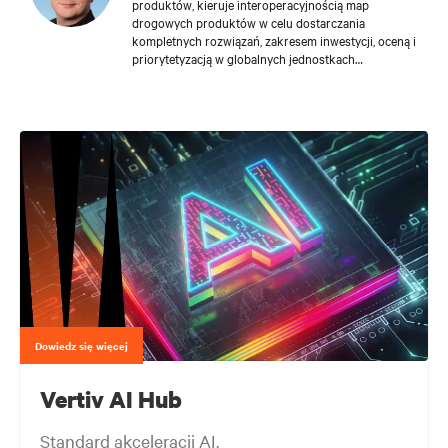
produktów, kieruje interoperacyjnością map
drogowych produktów w celu dostarczania
kompletnych rozwiązań, zakresem inwestycji, oceną i
priorytetyzacją w globalnych jednostkach
biznesowych Vertiv oraz kieruje globalnym
planowaniem i strategią biznesową ER&D. Martin
pracuje w Vertiv od 2017 roku i zajmował różne
stanowiska kierownicze w obszarach inżynierii,
strategii i planowania biznesowego. Ma ponad 20-
letnie doświadczenie w pracy z globalnymi
dostawcami infrastruktury krytycznej i technologii w
branży centrów danych, wcześniej piastował
stanowiska kierownicze w Schneider Electric, Eaton i
Active Power w Singapurze, Niemczech i Danii, gdzie
zajmował stanowiska w zakresie zarządzania
produktami, inżynierii, sprzedaży i marketingu. We
współpracy z firmą HPE Martin kierował wczesnymi
etapami projektowania i rozwoju modułowych
centrów danych, wdrażanych na szeroką skalę w
okresie, gdy pracował w firmie Active Power.
Dowiedz się więcej
Pochodzący z Danii Martin posiada kilka patentów
termalnych w Stanach Zjednoczonych i uzyskał tytuł
Vertiv AI Hub
licencjata w dziedzinie marketingu i analityki
biznesowej na Uniwersytecie w Syddanmark w Danii,
a także ukończył program zarządzania ogólnego dla
Standard akceleracji AI.