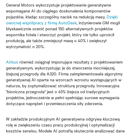
General Motors wykorzystuje projektowanie generatywne
wspomagane AI do ciągłego doskonalenia komponentów
pojazdów, kładąc szczególny nacisk na redukcję masy.
Dzięki
owocnej współpracy z firmą AutoDesk
, inżynierowie GM mogli
błyskawicznie ocenić ponad 150 alternatywnych projektów
wspornika fotela i stworzyć projekt, który nie tylko uprościł
produkcję, ale także zmniejszył masę o 40% i zwiększył
wytrzymałość o 20%.
Airbus
również osiągnął imponujące rezultaty z projektowaniem
generatywnym, wykorzystując je do stworzenia mocniejszej,
lżejszej przegrody dla A320. Firma zaimplementowała algorytmy
generatywnej AI oparte na wzorcach wzrostu występujących w
naturze, by zoptymalizować strukturę przegrody. Innowacyjna
"bioniczna przegroda" jest o 45% lżejsza od tradycyjnych
projektów, jednocześnie w pełni spełniając surowe wymagania
dotyczące naprężeń i przemieszczenia siły zderzenia.
W zakładzie produkcyjnym AI generatywna odgrywa kluczową
rolę w zwiększeniu czasu pracy produkcyjnej i optymalizacji
kosztów serwisu. Modele AI potrafią skutecznie analizować dane