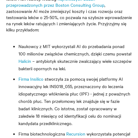
przeprowadzonych przez Boston Consulting Group
,
zastosowanie AI
może zmniejszyć koszty i czas rozwoju oraz
testowania leków o 25-50%, co pozwala na szybsze wprowadzenie
na rynek leków ratujących i zmieniających życie. Przyjrzyjmy się
kilku przykładom:
Naukowcy z MIT wykorzystali AI do przebadania ponad
100 milionów związków chemicznych, dzięki czemu powstał
Halicin
–
antybiotyk skutecznie zwalczający wiele szczepów
bakterii opornych na leki.
Firma Insilico
stworzyła za pomocą swojej platformy AI
innowacyjny lek INS018_055, przeznaczony do leczenia
idiopatycznego włóknienia płuc (IPF) - jednej z poważnych
chorób płuc. Ten przełomowy lek znajduje się w fazie
badań klinicznych. Co istotne, został opracowany w
zaledwie 18 miesięcy od identyfikacji celu do nominacji
kandydata przedklinicznego.
Firma biotechnologiczna
Recursion
wykorzystała potencjał