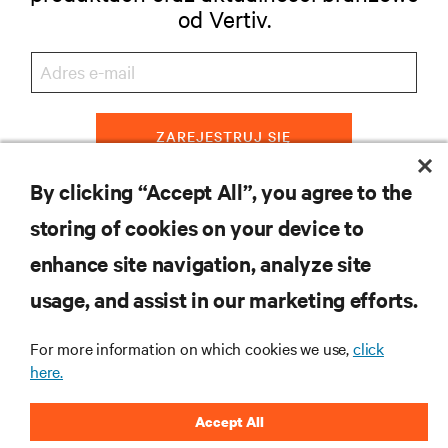
od Vertiv.
ZAREJESTRUJ SIĘ
By clicking “Accept All”, you agree to the
storing of cookies on your device to
ZASOBY
enhance site navigation, analyze site
usage, and assist in our marketing efforts.
WSPARCIE
For more information on which cookies we use,
click
O NAS
here.
Accept All