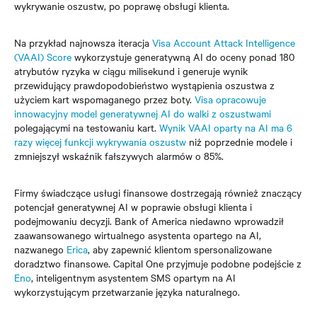
wykrywanie oszustw, po poprawę obsługi klienta.
Na przykład najnowsza iteracja
Visa Account Attack Intelligence
(VAAI) Score
wykorzystuje generatywną AI do oceny ponad 180
atrybutów ryzyka w ciągu milisekund i generuje wynik
przewidujący prawdopodobieństwo wystąpienia oszustwa z
użyciem kart wspomaganego przez boty.
Visa opracowuje
innowacyjny model generatywnej AI do walki z oszustwami
polegającymi na testowaniu kart.
Wynik VAAI oparty na AI ma 6
razy więcej funkcji wykrywania oszustw
niż poprzednie modele i
zmniejszył wskaźnik fałszywych alarmów o 85%.
Firmy świadczące usługi finansowe dostrzegają również znaczący
potencjał generatywnej AI w poprawie obsługi klienta i
podejmowaniu decyzji. Bank of America niedawno wprowadził
zaawansowanego wirtualnego asystenta opartego na AI,
nazwanego
Erica
, aby zapewnić klientom
spersonalizowane
doradztwo finansowe. Capital One przyjmuje podobne podejście z
Eno
, inteligentnym asystentem SMS opartym na AI
wykorzystującym przetwarzanie języka naturalnego.