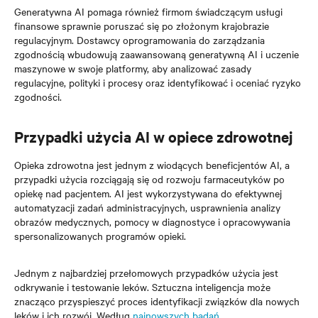
Generatywna AI pomaga również firmom świadczącym usługi
finansowe sprawnie poruszać się po złożonym krajobrazie
regulacyjnym. Dostawcy oprogramowania do zarządzania
zgodnością wbudowują zaawansowaną generatywną AI i uczenie
maszynowe w swoje platformy, aby analizować zasady
regulacyjne, polityki i procesy oraz identyfikować i oceniać ryzyko
zgodności.
Przypadki użycia AI w opiece zdrowotnej
Opieka zdrowotna jest jednym z wiodących beneficjentów AI, a
przypadki użycia rozciągają się od rozwoju farmaceutyków po
opiekę nad pacjentem. AI jest wykorzystywana do efektywnej
automatyzacji zadań administracyjnych, usprawnienia analizy
obrazów medycznych, pomocy w diagnostyce i opracowywania
spersonalizowanych programów opieki.
Jednym z najbardziej przełomowych przypadków użycia jest
odkrywanie i testowanie leków. Sztuczna inteligencja może
znacząco przyspieszyć proces identyfikacji związków dla nowych
leków i ich rozwój. Według
najnowszych badań