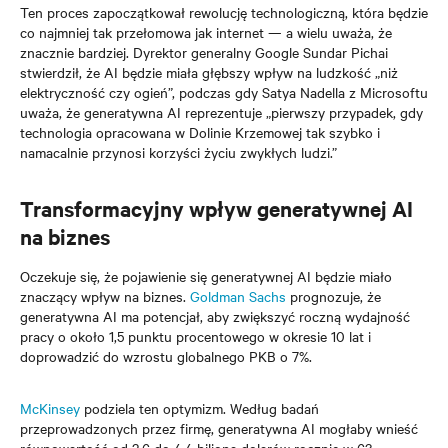
Ten proces zapoczątkował rewolucję technologiczną, która będzie
co najmniej tak przełomowa jak internet — a wielu uważa, że
znacznie bardziej. Dyrektor generalny Google Sundar Pichai
stwierdził, że AI będzie miała głębszy wpływ na ludzkość „niż
elektryczność czy ogień”, podczas gdy Satya Nadella z Microsoftu
uważa, że generatywna AI reprezentuje „pierwszy przypadek, gdy
technologia opracowana w Dolinie Krzemowej tak szybko i
namacalnie przynosi korzyści życiu zwykłych ludzi.”
Transformacyjny wpływ generatywnej AI
na biznes
Oczekuje się, że pojawienie się generatywnej AI będzie miało
znaczący wpływ na biznes.
Goldman Sachs
prognozuje, że
generatywna AI ma potencjał, aby zwiększyć roczną wydajność
pracy o około 1,5 punktu procentowego w okresie 10 lat i
doprowadzić do wzrostu globalnego PKB o 7%.
McKinsey
podziela ten optymizm. Według badań
przeprowadzonych przez firmę, generatywna AI mogłaby wnieść