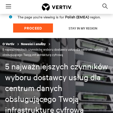
Menu
Op
sea
Polish (EMEA)
The page you're viewing is for
region.
mod
PROCEED
STAY IN MY REGION
O Vertiv
Nowości i analizy
5 najważniejszych czynników wyboru dostawcy usług dla centrum danych
obsługującego Twoją infrastrukturę cyfrową
5 najważniejszych czynników
wyboru dostawcy usług dla
centrum danych
obsługującego Twoją
infrastrukturę cyfrową