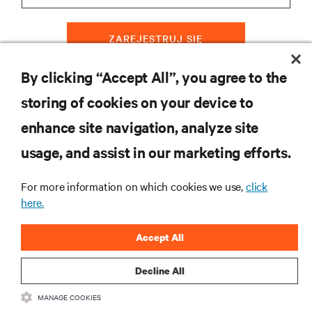
ZAREJESTRUJ SIĘ
By clicking “Accept All”, you agree to the
storing of cookies on your device to
ZASOBY
enhance site navigation, analyze site
usage, and assist in our marketing efforts.
WSPARCIE
For more information on which cookies we use,
click
O NAS
here.
Accept All
Decline All
DOŁĄCZ DO NAS
MANAGE COOKIES