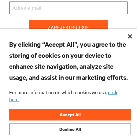
ZAREJESTRUJ SIĘ
By clicking “Accept All”, you agree to the
storing of cookies on your device to
ZASOBY
enhance site navigation, analyze site
usage, and assist in our marketing efforts.
WSPARCIE
For more information on which cookies we use,
click
O NAS
here.
Accept All
Decline All
DOŁĄCZ DO NAS