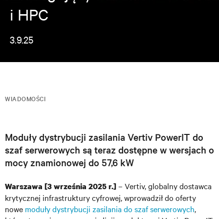
i HPC
3.9.25
WIADOMOŚCI
Moduły dystrybucji zasilania Vertiv PowerIT do
szaf serwerowych są teraz dostępne w wersjach o
mocy znamionowej do 57,6 kW
– Vertiv, globalny dostawca
Warszawa
[3 września 2025 r.]
krytycznej infrastruktury cyfrowej, wprowadził do oferty
nowe
moduły dystrybucji zasilania do szaf serwerowych
,