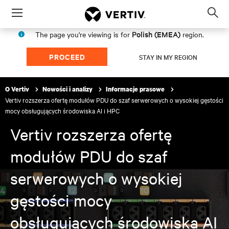
Menu
Op
sea
Polish (EMEA)
The page you're viewing is for
region.
mod
PROCEED
STAY IN MY REGION
O Vertiv
Nowości i analizy
Informacje prasowe
Vertiv rozszerza ofertę modułów PDU do szaf serwerowych o wysokiej gęstości
mocy obsługujących środowiska AI i HPC
Vertiv rozszerza ofertę
modułów PDU do szaf
serwerowych o wysokiej
gęstości mocy
obsługujących środowiska AI