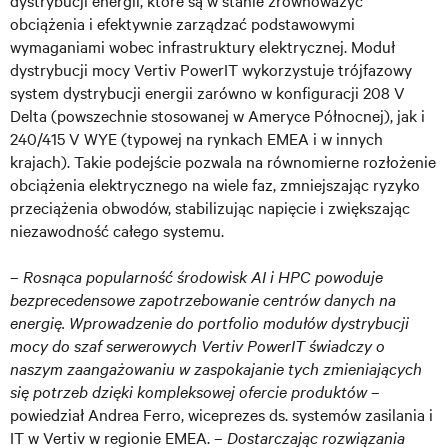
dystrybucji energii, które są w stanie zrównoważyć
obciążenia i efektywnie zarządzać podstawowymi
wymaganiami wobec infrastruktury elektrycznej. Moduł
dystrybucji mocy Vertiv PowerIT wykorzystuje trójfazowy
system dystrybucji energii zarówno w konfiguracji 208 V
Delta (powszechnie stosowanej w Ameryce Północnej), jak i
240/415 V WYE (typowej na rynkach EMEA i w innych
krajach). Takie podejście pozwala na równomierne rozłożenie
obciążenia elektrycznego na wiele faz, zmniejszając ryzyko
przeciążenia obwodów, stabilizując napięcie i zwiększając
niezawodność całego systemu.
–
Rosnąca popularność środowisk AI i HPC powoduje
bezprecedensowe zapotrzebowanie centrów danych na
energię. Wprowadzenie do portfolio modułów dystrybucji
mocy do szaf serwerowych Vertiv PowerIT świadczy o
naszym zaangażowaniu w zaspokajanie tych zmieniających
się potrzeb dzięki kompleksowej ofercie produktów
–
powiedział Andrea Ferro, wiceprezes ds. systemów zasilania i
IT w Vertiv w regionie EMEA. –
Dostarczając rozwiązania