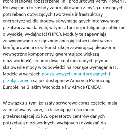
które stanowią rozszerzenie linii produktowej Vertiv PowerIT.
Rozwiązania te zostały zaprojektowane z myślą o rosnących
potrzebach dotyczących tworzenia infrastruktury
energetycznej dla środowisk wymagających intensywnego
przetwarzania danych, w tym sztucznej inteligencji i obliczeń
o wysokiej wydajności (HPC). Moduły te zapewniają
zaawansowane zarządzanie energią, łatwe i elastyczne
konfigurowanie oraz konstrukcję zawierającą ulepszone
wewnętrzne komponenty, gwarantujące większą
niezawodność, co umożliwia centrom danych płynne
skalowanie mocy w odpowiedzi na rosnące wymagania IT.
Modele w wersjach
podstawowych
,
monitorowanych
i
przełączanych
są już dostępne w Ameryce Północnej,
Europie, na Bliskim Wschodzie i w Afryce (EMEA).
W związku z tym, że szafy serwerowe coraz częściej mają
zainstalowany sprzęt o łącznej gęstości mocy
przekraczającej 25 kW, operatorzy centrów danych
potrzebują niezawodnych, wydajnych rozwiązań do