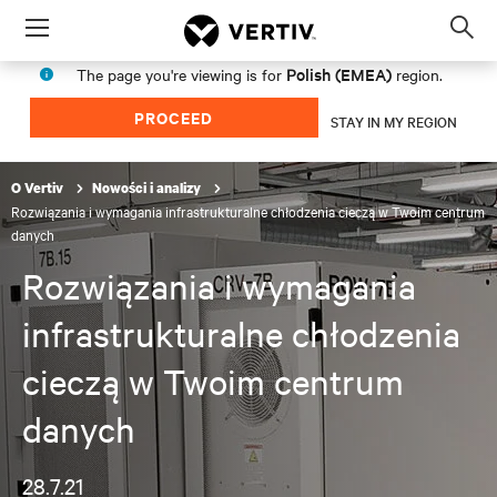
Menu
Op
sea
Polish (EMEA)
The page you're viewing is for
region.
mod
PROCEED
STAY IN MY REGION
O Vertiv
Nowości i analizy
Rozwiązania i wymagania infrastrukturalne chłodzenia cieczą w Twoim centrum
danych
Rozwiązania i wymagania
infrastrukturalne chłodzenia
cieczą w Twoim centrum
danych
28.7.21