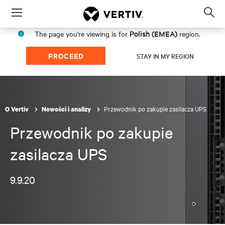
Menu
Op
sea
Polish (EMEA)
The page you're viewing is for
region.
mod
PROCEED
STAY IN MY REGION
Przewodnik po zakupie zasilacza UPS
O Vertiv
Nowości i analizy
Przewodnik po zakupie
zasilacza UPS
9.9.20