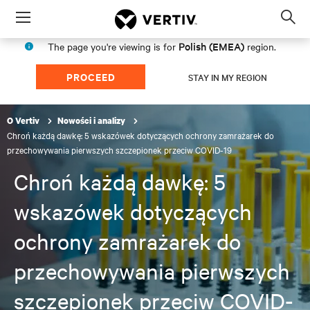
Menu
Op
sea
Polish (EMEA)
The page you're viewing is for
region.
mod
PROCEED
STAY IN MY REGION
O Vertiv
Nowości i analizy
Chroń każdą dawkę: 5 wskazówek dotyczących ochrony zamrażarek do
przechowywania pierwszych szczepionek przeciw COVID-19
Chroń każdą dawkę: 5
wskazówek dotyczących
ochrony zamrażarek do
przechowywania pierwszych
szczepionek przeciw COVID-