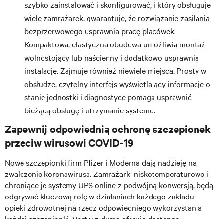
szybko zainstalować i skonfigurować, i który obsługuje
wiele zamrażarek, gwarantuje, że rozwiązanie zasilania
bezprzerwowego usprawnia pracę placówek.
Kompaktowa, elastyczna obudowa umożliwia montaż
wolnostojący lub naścienny i dodatkowo usprawnia
instalację. Zajmuje również niewiele miejsca. Prosty w
obsłudze, czytelny interfejs wyświetlający informacje o
stanie jednostki i diagnostyce pomaga usprawnić
bieżącą obsługę i utrzymanie systemu.
Zapewnij odpowiednią ochronę szczepionek
przeciw wirusowi COVID-19
Nowe szczepionki firm Pfizer i Moderna dają nadzieję na
zwalczenie koronawirusa. Zamrażarki niskotemperaturowe i
chroniące je systemy UPS online z podwójną konwersją, będą
odgrywać kluczową rolę w działaniach każdego zakładu
opieki zdrowotnej na rzecz odpowiedniego wykorzystania
każdej szczepionki. Vertiv z dumą oferuje dostępne