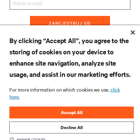
ZAREJESTRUJ SIĘ
By clicking “Accept All”, you agree to the
storing of cookies on your device to
ZASOBY
enhance site navigation, analyze site
usage, and assist in our marketing efforts.
WSPARCIE
For more information on which cookies we use,
click
O NAS
here.
Accept All
Decline All
DOŁĄCZ DO NAS
MANAGE COOKIES