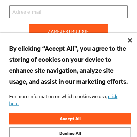
ZAREJESTRUJ SIĘ
By clicking “Accept All”, you agree to the
storing of cookies on your device to
ZASOBY
enhance site navigation, analyze site
usage, and assist in our marketing efforts.
WSPARCIE
For more information on which cookies we use,
click
O NAS
here.
Accept All
Decline All