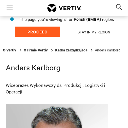
Menu
Op
sea
Polish (EMEA)
The page you're viewing is for
region.
mod
PROCEED
STAY IN MY REGION
Anders Karlborg
O Vertiv
O firmie Vertiv
Kadra zarządzająca
Anders Karlborg
Wiceprezes Wykonawczy ds. Produkcji, Logistyki i
Operacji