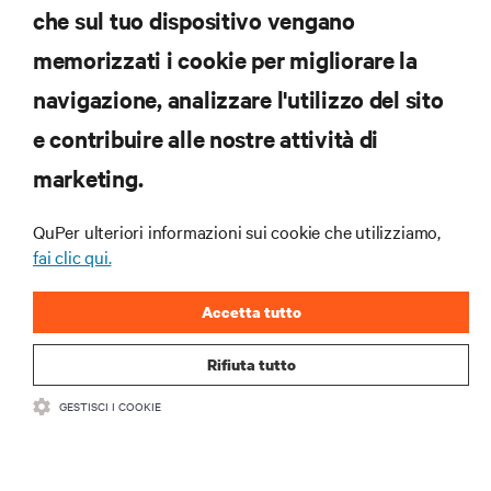
che sul tuo dispositivo vengano
RISORSE
memorizzati i cookie per migliorare la
SUPPORTO
navigazione, analizzare l'utilizzo del sito
e contribuire alle nostre attività di
AZIENDA
marketing.
QuPer ulteriori informazioni sui cookie che utilizziamo,
fai clic qui.
CONTATTACI
Accetta tutto
Insta
Rifiuta tutto
•
•
Condizioni d'uso
Politica sulla privacy dei dati e sui cookie
GESTISCI I COOKIE
Dichiarazione di accessibilità
©
2026 Vertiv Group Corp. Tutti i diritti riservati.