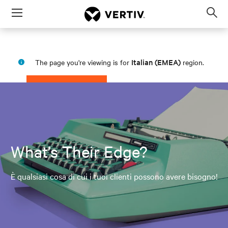
Menu
Op
sea
mod
Italian (EMEA)
The page you're viewing is for
region.
PROCEED
STAY IN MY REGION
What’s Their Edge?
È qualsiasi cosa di cui i tuoi clienti possono avere bisogno!