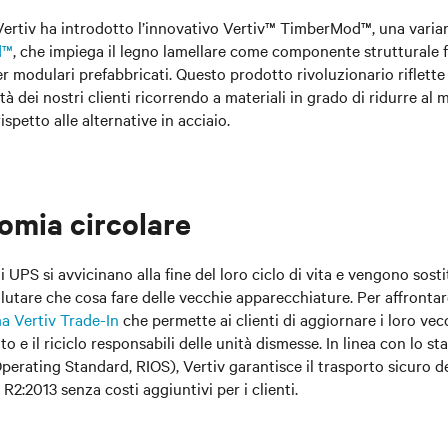
Vertiv ha introdotto l’innovativo Vertiv™ TimberMod™, una vari
d™
, che impiega il legno lamellare come componente strutturale f
r modulari prefabbricati. Questo prodotto rivoluzionario riflette 
ità dei nostri clienti ricorrendo a materiali in grado di ridurre al 
ispetto alle alternative in acciaio.
omia circolare
 UPS si avvicinano alla fine del loro ciclo di vita e vengono sostitu
utare che cosa fare delle vecchie apparecchiature. Per affrontare 
 Vertiv Trade-In
che permette ai clienti di aggiornare i loro v
o e il riciclo responsabili delle unità dismesse. In linea con lo s
perating Standard, RIOS), Vertiv garantisce il trasporto sicuro de
a R2:2013 senza costi aggiuntivi per i clienti.