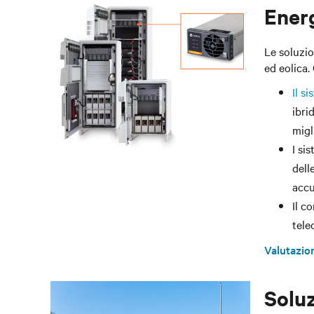
Energ
Le soluzio
ed eolica.
Il s
ibri
migl
I si
dell
accu
Il c
tele
Valutazion
Soluz