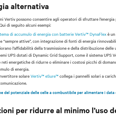
ia alternativa
ni Vertiv possono consentire agli operatori di sfruttare l’energia
 Qui di seguito alcuni esempi:
istema di accumulo di energia con batterie Vertiv™ DynaFlex
è un 
de “sempre attive”, con integrazione di fonti di energia rinnovabil
iorano l’affidabilità della trasmissione e della distribuzione delle
stemi UPS dotati di Dynamic Grid Support, come il sistema UPS V
e reti energetiche di ridurre o eliminare i costosi picchi di dom
mulo di energia.
onvertitore solare
Vertiv™ eSure™
collega i pannelli solari a carich
comunicazione.
e del potenziale delle celle a combustibile per alimentare i data
ioni per ridurre al minimo l’uso de