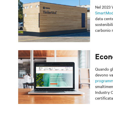
Nel 2023 
SmartMo
data cente
sostenibil
carbonio r
Econ
Quando gli
devono val
programma
smaltiment
Industry O
certificat