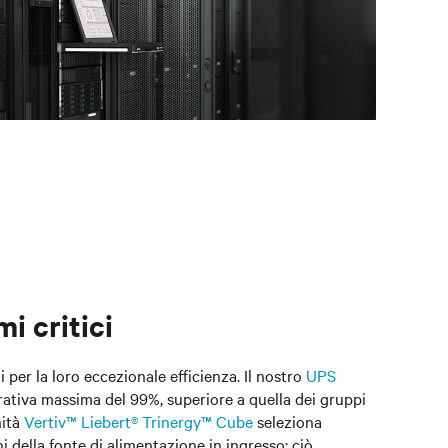
i critici
 per la loro eccezionale efficienza. Il nostro
UPS
rativa massima del 99%, superiore a quella dei gruppi
nità
Vertiv™ Liebert® Trinergy™ Cube
seleziona
 della fonte di alimentazione in ingresso; ciò