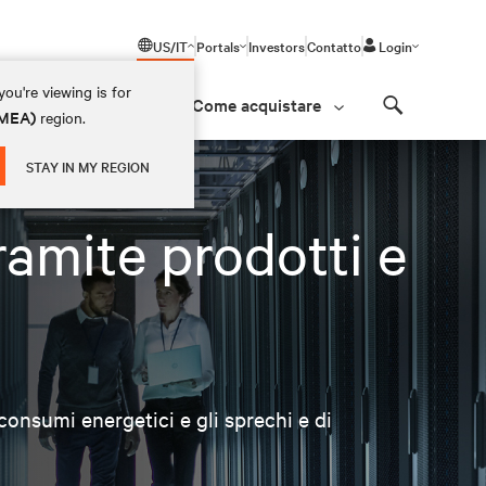
US/IT
Portals
Investors
Contatto
Login
ou're viewing is for
Come acquistare
(EMEA)
region.
Search
STAY IN MY REGION
ramite prodotti e
consumi energetici e gli sprechi e di