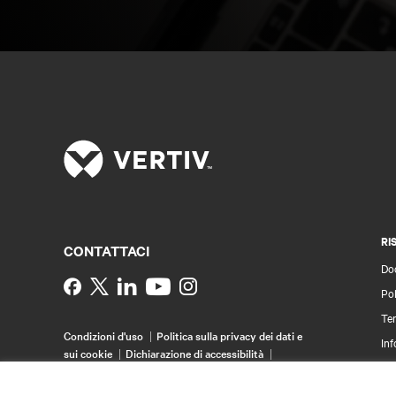
RI
CONTATTACI
Do
Instagram
Pol
Ter
Condizioni d'uso
Politica sulla privacy dei dati e
Inf
sui cookie
Dichiarazione di accessibilità
Bre
©
2026 Vertiv Group Corp. Tutti i diritti riservati.
Map