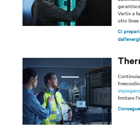
garantisce
Vertiv a f
otto linee
Ci prepari
dall’energ
Ther
Continuiam
freecoolin
impiegano 
limitare l
Conseguenz