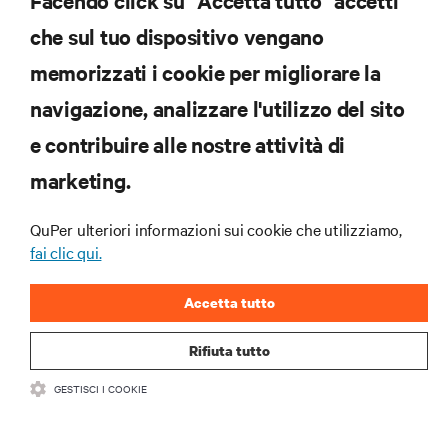
Facendo click su "Accetta tutto" accetti
data center e infrastrutture.
che sul tuo dispositivo vengano
ISCRIVITI SUBITO
memorizzati i cookie per migliorare la
navigazione, analizzare l'utilizzo del sito
RISORSE
e contribuire alle nostre attività di
marketing.
SUPPORTO
QuPer ulteriori informazioni sui cookie che utilizziamo,
AZIENDA
fai clic qui.
Accetta tutto
Rifiuta tutto
CONTATTACI
GESTISCI I COOKIE
Insta