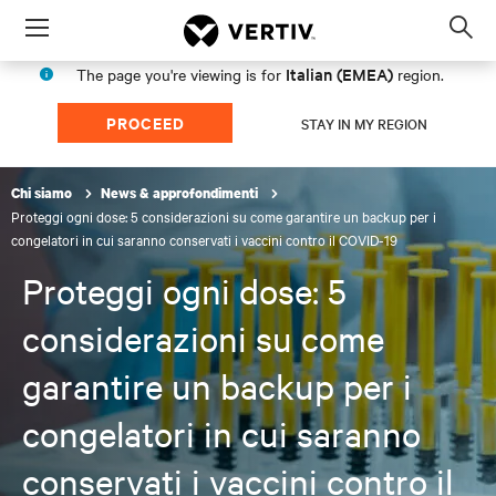
Menu
Op
sea
Italian (EMEA)
The page you're viewing is for
region.
mod
PROCEED
STAY IN MY REGION
Chi siamo
News & approfondimenti
Proteggi ogni dose: 5 considerazioni su come garantire un backup per i
congelatori in cui saranno conservati i vaccini contro il COVID-19
Proteggi ogni dose: 5
considerazioni su come
garantire un backup per i
congelatori in cui saranno
conservati i vaccini contro il