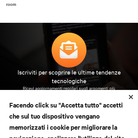
room
Iscriviti per scoprire le ultime tendenze
tecnologiche
Ricevi aggiornamenti regolari sugli argomenti più
importanti del settore, con le discussioni più recenti
e gli approfondimenti degli esperti sulla gestione di
Facendo click su "Accetta tutto" accetti
data center e infrastrutture.
che sul tuo dispositivo vengano
ISCRIVITI SUBITO
memorizzati i cookie per migliorare la