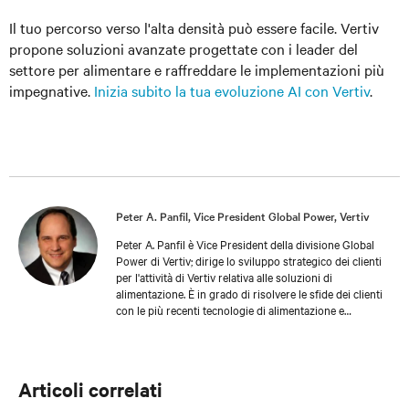
Il tuo percorso verso l'alta densità può essere facile. Vertiv
propone soluzioni avanzate progettate con i leader del
settore per alimentare e raffreddare le implementazioni più
impegnative.
Inizia subito la tua evoluzione AI con Vertiv
.
Peter A. Panfil, Vice President Global Power, Vertiv
Peter A. Panfil è Vice President della divisione Global
Power di Vertiv; dirige lo sviluppo strategico dei clienti
per l'attività di Vertiv relativa alle soluzioni di
alimentazione. È in grado di risolvere le sfide dei clienti
con le più recenti tecnologie di alimentazione e
controllo, offrendo livelli di disponibilità, scalabilità ed
efficienza ottimali per le diverse esigenze dei clienti e
per la sostenibilità. Con quasi 30 anni di esperienza nel
settore delle infrastrutture critiche, ha ricoperto
Articoli correlati
posizioni dirigenziali tra cui VP Engineering e VP/GM
AC Power, prima di assumere le responsabilità attuali.