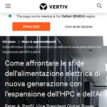
Menu
Op
sea
Italian (EMEA)
The page you're viewing is for
region.
mod
PROCEED
STAY IN MY REGION
Chi siamo
News & approfondimenti
Come affrontare le sfide dell'alimentazione elettrica di nuova generazione con
l'espansione dell'HPC e dell'AI
Come affrontare le sfide
dell'alimentazione elettrica di
nuova generazione con
l'espansione dell'HPC e dell'AI
Peter A. Panfil, Vice President Global Power,