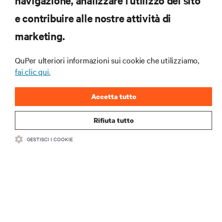
navigazione, analizzare l'utilizzo del sito
RISORSE
e contribuire alle nostre attività di
marketing.
SUPPORTO
QuPer ulteriori informazioni sui cookie che utilizziamo,
AZIENDA
fai clic qui.
Accetta tutto
Rifiuta tutto
CONTATTACI
GESTISCI I COOKIE
Insta
•
•
Condizioni d'uso
Politica sulla privacy dei dati e sui cookie
Dichiarazione di accessibilità
©
2026 Vertiv Group Corp. Tutti i diritti riservati.