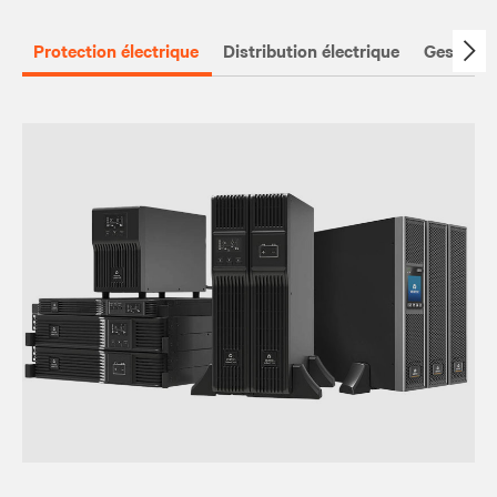
Protection électrique
Distribution électrique
Gestion à