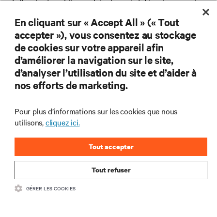
de l’application. Elles sont également dotées de prises de
courant programmables qui permettent de réserver la
En cliquant sur « Accept All » (« Tout
puissance de la batterie pendant une panne pour les
accepter »), vous consentez au stockage
appareils les plus critiques.
de cookies sur votre appareil afin
d’améliorer la navigation sur le site,
Les modèles d’onduleurs Vertiv™ Liebert® GXT5 offrent
d’analyser l’utilisation du site et d’aider à
une protection électrique on line double conversion dans
nos efforts de marketing.
une conception compacte et fiable, idéale pour les
applications de la santé les plus critiques. Nos modèles
Vertiv™ Edge Lithium-Ion line interactive disposent d’une
Pour plus d’informations sur les cookies que nous
régulation automatique de la tension pour fournir une
utilisons,
cliquez ici.
sortie sinusoïdale pure avancée sur batterie. Les ASI
Vertiv™ dotées de batteries plomb-étanche (VRLA) sont
Tout accepter
couvertes par une garantie de trois ans. Les ASI Vertiv™
avec batteries lithium-ion sont couvertes par une garantie
Tout refuser
de cinq ans.
GÉRER LES COOKIES
Découvrez les avantages des batteries lithium-ion