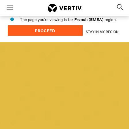
Menu
Op
sea
French (EMEA)
The page you're viewing is for
region.
mod
PROCEED
STAY IN MY REGION