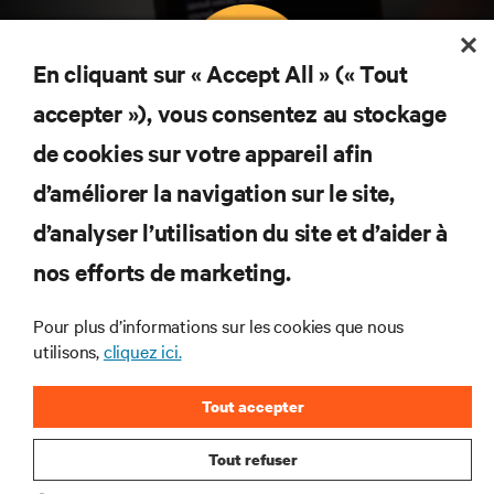
En cliquant sur « Accept All » (« Tout
accepter »), vous consentez au stockage
Abonnez-vous pour connaître les dernières
de cookies sur votre appareil afin
tendances technologiques
d’améliorer la navigation sur le site,
Recevez régulièrement l’actualité sur les sujets les
plus importants du secteur, ainsi que les dernières
d’analyser l’utilisation du site et d’aider à
interventions et avis de nos experts sur la gestion,
nos efforts de marketing.
l’alimentation et le refroidissement des data centers
et des infrastructures informatiques critiques.
Pour plus d’informations sur les cookies que nous
S’INSCRIRE MAINTENANT
utilisons,
cliquez ici.
Tout accepter
Tout refuser