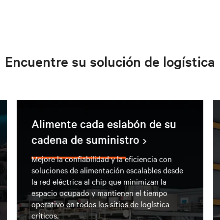
Encuentre su solución de logística
Alimente cada eslabón de su
cadena de suministro
Mejore la confiabilidad y la eficiencia con
soluciones de alimentación escalables desde
la red eléctrica al chip que minimizan la
espacio ocupado y mantienen el tiempo
operativo en todos los sitios de logística
críticos.