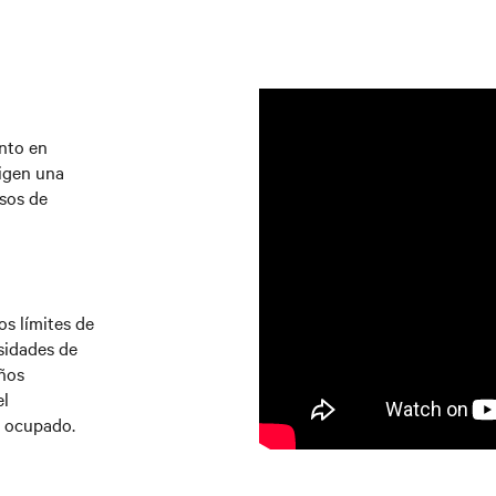
nto en
xigen una
sos de
os límites de
sidades de
eños
el
o ocupado.