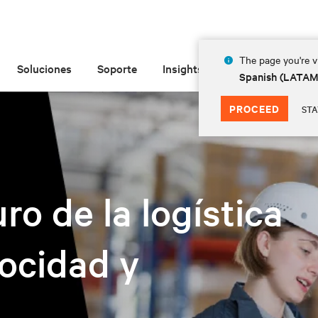
The page you're vi
Soluciones
Soporte
Insights
Acerca de
Spanish (LATA
PROCEED
STA
ro de la logística
locidad y