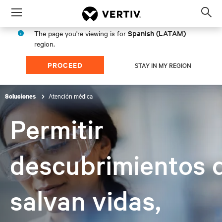
Menu
Op
sea
Spanish (LATAM)
The page you're viewing is for
mod
region.
PROCEED
STAY IN MY REGION
Atención médica
Soluciones
Permitir
descubrimientos 
salvan vidas,