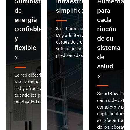
Suministro
Infraestructura de IA
Alimentac
de
simplificada
para
energía
cada
confiable
rincón
Simplifique su implementación de
IA y admita todo el espectro de
y
de su
cargas de trabajo de IA con
flexible
sistema
soluciones integradas y
prediseñadas
de
salud
La red eléctrica EnergyCore de
Vertiv reduce la dependencia de la
red y ofrece energía confiable
SmartRow 2 de V
cuando los periodos de
centro de datos
inactividad no son una opción
completo y pre
implementarse 
satisfacer todas
de los laborator