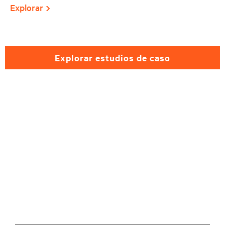
Explorar
explorar estudios de caso
¿Necesita ayuda para elegir una
solución de atención médica?
Complete el formulario y nos
comunicaremos con usted lo antes posible.