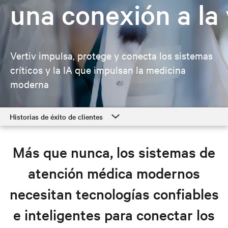
una conexión a la 
Vertiv impulsa, protege y conecta los sistemas
críticos y la IA que impulsan la medicina
moderna
Historias de éxito de clientes
Historias de éxito de clientes
Más que nunca, los sistemas de
Soluciones de atención médica
atención médica modernos
Recursos
necesitan tecnologías confiables
Explore las soluciones de atención médica
e inteligentes para conectar los