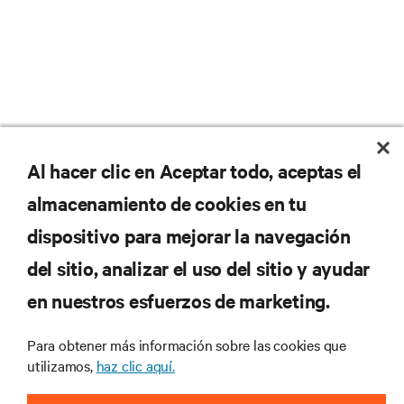
No se pierda nunca una
Al hacer clic en Aceptar todo, aceptas el
almacenamiento de cookies en tu
oferta
dispositivo para mejorar la navegación
del sitio, analizar el uso del sitio y ayudar
Regístrese en nuestra lista de correos
en nuestros esfuerzos de marketing.
para recibir las últimas novedades de
productos y actualizaciones de la
Para obtener más información sobre las cookies que
industria de Vertiv.
utilizamos,
haz clic aquí.