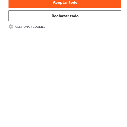
Aceptar todo
REGISTRARSE
Rechazar todo
GESTIONAR COOKIES
RECURSOS
SOPORTE
CORPORATIVO