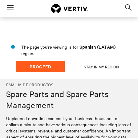
Menu
Op
sea
mod
Spanish (LATAM)
The page you're viewing is for
region.
PROCEED
STAY IN MY REGION
FAMILIA DE PRODUCTOS
Spare Parts and Spare Parts
Management
Unplanned downtime can cost your business thousands of
dollars a minute and have serious consequences including loss of
critical systems, revenue, and customer confidence. An important
aspect of ensuring the highest level of availability for your data