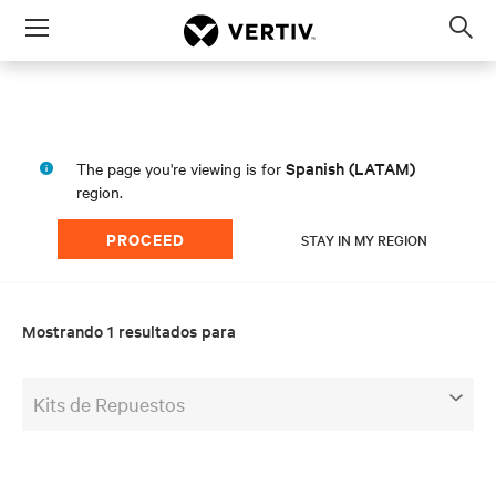
Menu
Op
sea
mod
Spanish (LATAM)
The page you're viewing is for
region.
PROCEED
STAY IN MY REGION
Mostrando 1 resultados para
Kits de Repuestos