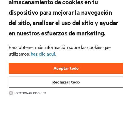
almacenamiento de cookies en tu
oferta
dispositivo para mejorar la navegación
del sitio, analizar el uso del sitio y ayudar
Regístrese en nuestra lista de correos
en nuestros esfuerzos de marketing.
para recibir las últimas novedades de
productos y actualizaciones de la
Para obtener más información sobre las cookies que
industria de Vertiv.
utilizamos,
haz clic aquí.
Aceptar todo
REGISTRARSE
Rechazar todo
GESTIONAR COOKIES