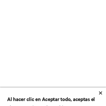
No se pierda nunca una
Al hacer clic en Aceptar todo, aceptas el