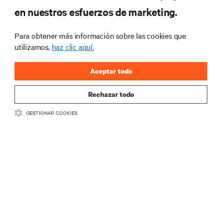
en nuestros esfuerzos de marketing.
para recibir las últimas novedades de
productos y actualizaciones de la
Para obtener más información sobre las cookies que
industria de Vertiv.
utilizamos,
haz clic aquí.
Aceptar todo
REGISTRARSE
Rechazar todo
GESTIONAR COOKIES
RECURSOS