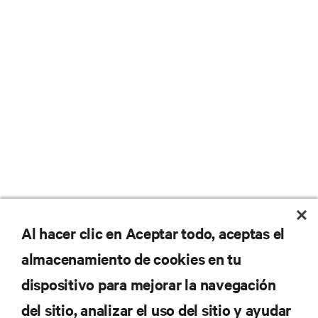
No se pierda nunca una
Al hacer clic en Aceptar todo, aceptas el
almacenamiento de cookies en tu
oferta
dispositivo para mejorar la navegación
del sitio, analizar el uso del sitio y ayudar
Regístrese en nuestra lista de correos