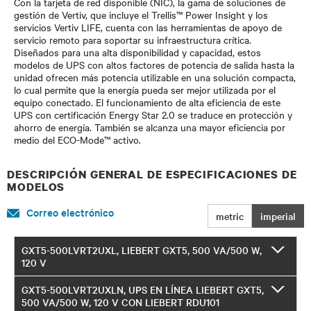
Con la tarjeta de red disponible (NIC), la gama de soluciones de
gestión de Vertiv, que incluye el Trellis™ Power Insight y los
servicios Vertiv LIFE, cuenta con las herramientas de apoyo de
servicio remoto para soportar su infraestructura crítica.
Diseñados para una alta disponibilidad y capacidad, estos
modelos de UPS con altos factores de potencia de salida hasta la
unidad ofrecen más potencia utilizable en una solución compacta,
lo cual permite que la energía pueda ser mejor utilizada por el
equipo conectado. El funcionamiento de alta eficiencia de este
UPS con certificación Energy Star 2.0 se traduce en protección y
ahorro de energía. También se alcanza una mayor eficiencia por
medio del ECO-Mode™ activo.
DESCRIPCIÓN GENERAL DE ESPECIFICACIONES DE
MODELOS
Correo electrónico
metric
imperial
GXT5-500LVRT2UXL, LIEBERT GXT5, 500 VA/500 W,
120 V
GXT5-500LVRT2UXLN, UPS EN LÍNEA LIEBERT GXT5,
500 VA/500 W, 120 V CON LIEBERT RDU101