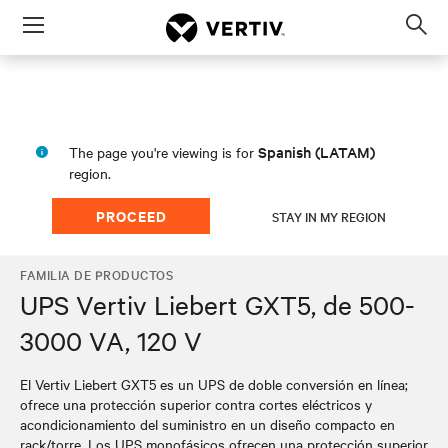
Menu
Op
sea
mod
Spanish (LATAM)
The page you're viewing is for
region.
PROCEED
STAY IN MY REGION
FAMILIA DE PRODUCTOS
UPS Vertiv Liebert GXT5, de 500-
3000 VA, 120 V
El Vertiv Liebert GXT5 es un UPS de doble conversión en línea;
ofrece una protección superior contra cortes eléctricos y
acondicionamiento del suministro en un diseño compacto en
rack/torre. Los UPS monofásicos ofrecen una protección superior