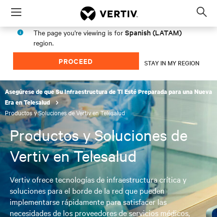
Menu
Op
sea
Spanish (LATAM)
The page you're viewing is for
mod
region.
PROCEED
STAY IN MY REGION
Asegúrese de que Su Infraestructura de TI Esté Preparada para una Nueva
Era en Telesalud
Productos y Soluciones de Vertiv en Telesalud
Productos y Soluciones de
Vertiv en Telesalud
Vertiv ofrece tecnologías de infraestructura crítica y
soluciones para el borde de la red que pueden
implementarse rápidamente para satisfacer las
necesidades de los proveedores de servicios médicos,