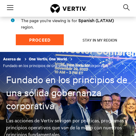
Menu
Op
sea
Spanish (LATAM)
The page you're viewing is for
mod
region.
PROCEED
STAY IN MY REGION
Acerca de
One Vertiv, One World
Fundado en los principios de una sólida gobernanza corporativa
Fundado en los principios de
una sólida gobernanza
corporativa
Las acciones de Vertiv se rigen por políticas, programas y
principios operativos que van de la mano con nuestros
principios fundamentales.