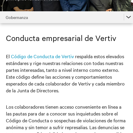
Gobernanza
Inicio
Conducta empresarial de Vertiv
Productos y sistemas eficientes
Operaciones responsables
El
Código de Conducta de Vertiv
respalda estos elevados
estándares y rige nuestras relaciones con todas nuestras
Integridad de la cadena de suministros
partes interesadas, tanto a nivel interno como externo.
Nuestra gente
Este código define las acciones y comportamientos
esperados de cada colaborador de Vertiv y cada miembro
Para nuestros vecinos
de la Junta de Directores.
Gobernanza
Los colaboradores tienen acceso conveniente en línea a
las pautas para dar a conocer sus inquietudes sobre el
Código de Conducta o sospechas de violaciones de forma
anónima y sin temor a sufrir represalias. Las denuncias se