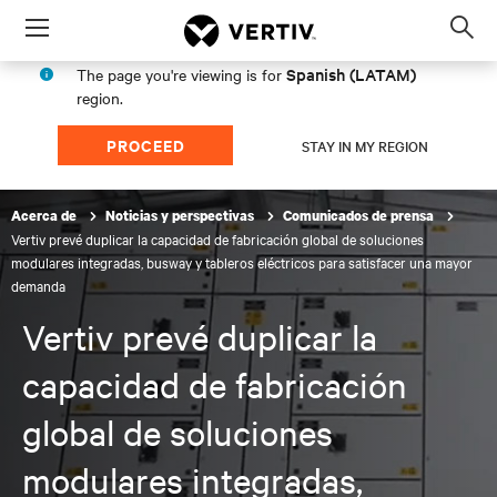
Menu
Op
sea
Spanish (LATAM)
The page you're viewing is for
mod
region.
PROCEED
STAY IN MY REGION
Acerca de
Noticias y perspectivas
Comunicados de prensa
Vertiv prevé duplicar la capacidad de fabricación global de soluciones
modulares integradas, busway y tableros eléctricos para satisfacer una mayor
demanda
Vertiv prevé duplicar la
capacidad de fabricación
global de soluciones
modulares integradas,